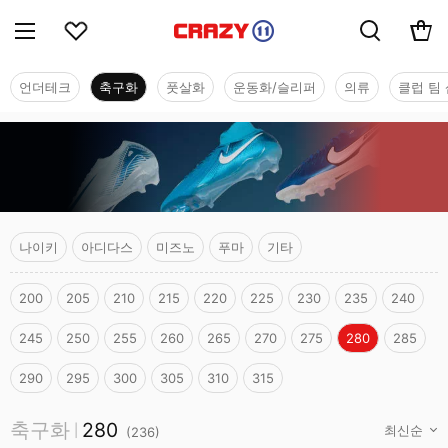
언더테크
축구화
풋살화
운동화/슬리퍼
의류
클럽 팀 
나이키
아디다스
미즈노
푸마
기타
200
205
210
215
220
225
230
235
240
245
250
255
260
265
270
275
280
285
290
295
300
305
310
315
축구화
축구화
280
|
(
236
)