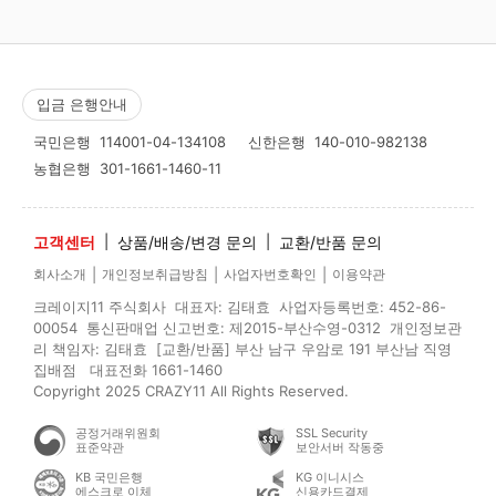
입금 은행안내
국민은행
114001-04-134108
신한은행
140-010-982138
농협은행
301-1661-1460-11
고객센터
|
상품/배송/변경 문의
|
교환/반품 문의
|
|
|
회사소개
개인정보취급방침
사업자번호확인
이용약관
크레이지11 주식회사 대표자: 김태효 사업자등록번호: 452-86-
00054 통신판매업 신고번호: 제2015-부산수영-0312 개인정보관
리 책임자: 김태효 [교환/반품] 부산 남구 우암로 191 부산남 직영
집배점 대표전화 1661-1460
Copyright 2025 CRAZY11 All Rights Reserved.
공정거래위원회
SSL Security
표준약관
보안서버 작동중
KB 국민은행
KG 이니시스
에스크로 이체
신용카드결제