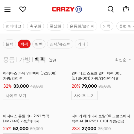
언더테크
축구화
풋살화
운동화/슬리퍼
의류
클럽 팀 
볼백
백팩
팀백
짐쌕/슈즈백
기타
용품
용품
가방
백팩
|
|
(
29
)
아디다스 파워 VIII 백팩 (JZ2308)
언더테크 스포츠 멀티 백팩 30L
가방/검정 #
(UTBP001) 가방/검정/적색 #
32%
33,000
20%
79,000
49,000
99,000
사이즈 보기
사이즈 보기
아디다스 유틸리티 2IN1 백팩
나이키 헤리티지 토탈 90 크로스바디
(JM7149) 가방/베이지
백팩 4L (IH7551-010) 가방/검정
25%
52,000
23%
27,000
69,000
35,000