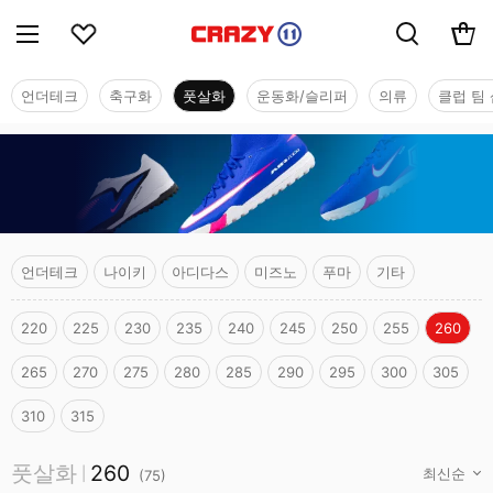
언더테크
축구화
풋살화
운동화/슬리퍼
의류
클럽 팀 
언더테크
나이키
아디다스
미즈노
푸마
기타
220
225
230
235
240
245
250
255
260
265
270
275
280
285
290
295
300
305
310
315
풋살화
풋살화
260
|
(
75
)