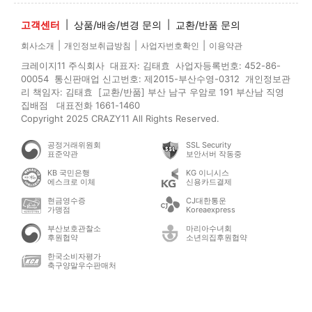
고객센터
|
상품/배송/변경 문의
|
교환/반품 문의
|
|
|
회사소개
개인정보취급방침
사업자번호확인
이용약관
크레이지11 주식회사 대표자: 김태효 사업자등록번호: 452-86-
00054 통신판매업 신고번호: 제2015-부산수영-0312 개인정보관
리 책임자: 김태효 [교환/반품] 부산 남구 우암로 191 부산남 직영
집배점 대표전화 1661-1460
Copyright 2025 CRAZY11 All Rights Reserved.
공정거래위원회
SSL Security
표준약관
보안서버 작동중
KB 국민은행
KG 이니시스
에스크로 이체
신용카드결제
현금영수증
CJ대한통운
가맹점
Koreaexpress
부산보호관찰소
마리아수녀회
후원협약
소년의집후원협약
한국소비자평가
축구양말우수판매처