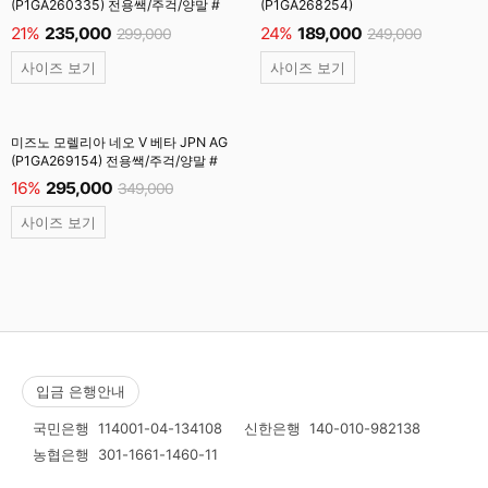
(P1GA260335) 전용쌕/주걱/양말 #
(P1GA268254)
21%
235,000
24%
189,000
299,000
249,000
사이즈 보기
사이즈 보기
미즈노 모렐리아 네오 V 베타 JPN AG
(P1GA269154) 전용쌕/주걱/양말 #
16%
295,000
349,000
사이즈 보기
입금 은행안내
국민은행
114001-04-134108
신한은행
140-010-982138
농협은행
301-1661-1460-11