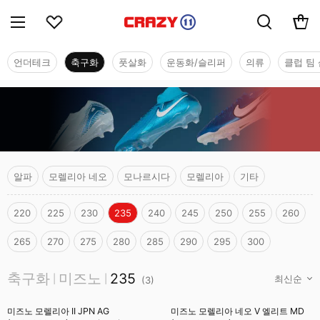
언더테크
축구화
풋살화
운동화/슬리퍼
의류
클럽 팀 
알파
모렐리아 네오
모나르시다
모렐리아
기타
220
225
230
235
240
245
250
255
260
265
270
275
280
285
290
295
300
축구화
축구화
미즈노
235
|
|
(
3
)
미즈노 모렐리아 II JPN AG
미즈노 모렐리아 네오 V 엘리트 MD