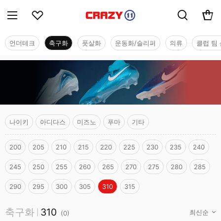
언더테크
축구화
풋살화
운동화/슬리퍼
의류
클럽 팀 
나이키
아디다스
미즈노
푸마
기타
200
205
210
215
220
225
230
235
240
245
250
255
260
265
270
275
280
285
290
295
300
305
310
315
축구화
축구화
310
|
(
0
)