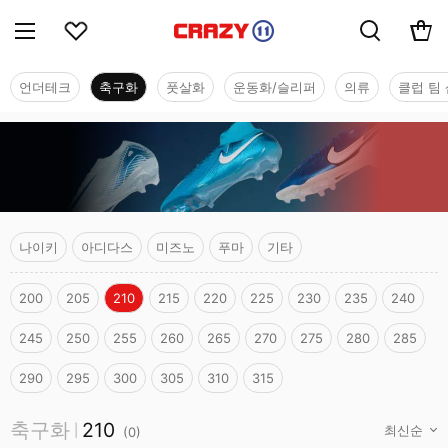
언더테크
축구화
풋살화
운동화/슬리퍼
의류
클럽 팀 
나이키
아디다스
미즈노
푸마
기타
200
205
210
215
220
225
230
235
240
245
250
255
260
265
270
275
280
285
290
295
300
305
310
315
축구화
축구화
210
|
(
0
)