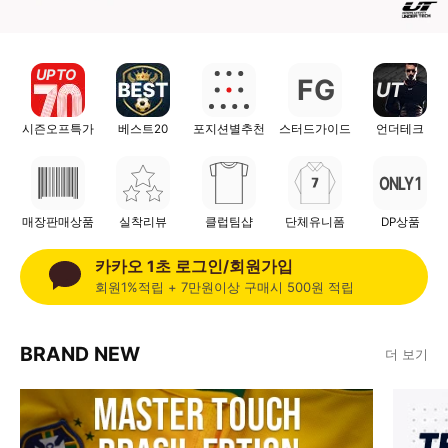
UP TO
G
F
UT
시즌오프특가
베스트20
포지션별추천
스터드가이드
언더테크
ONLY 1
매장판매상품
실착리뷰
클럽팀샵
단체유니폼
DP상품
카카오 1초 로그인/회원가입
회원1%적립 + 7만원이상 구매시 500원 적립
BRAND NEW
더 보기