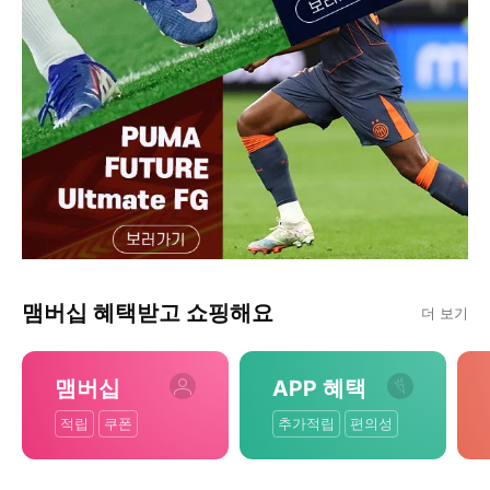
맴버십 혜택받고 쇼핑해요
더 보기
맴버십
APP 혜택
적립
쿠폰
추가적립
편의성