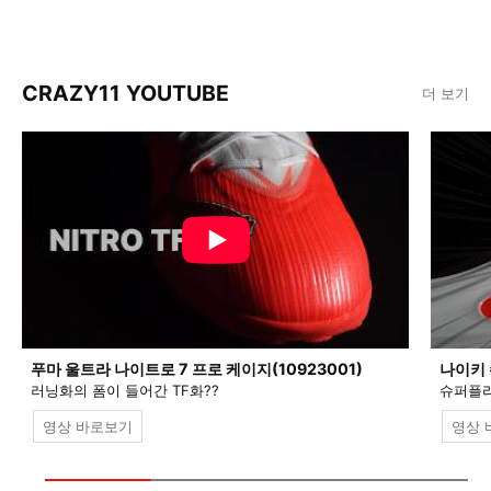
CRAZY11 YOUTUBE
더 보기
푸마 울트라 나이트로 7 프로 케이지(10923001)
나이키 
러닝화의 폼이 들어간 TF화??
슈퍼플라
영상 바로보기
영상 