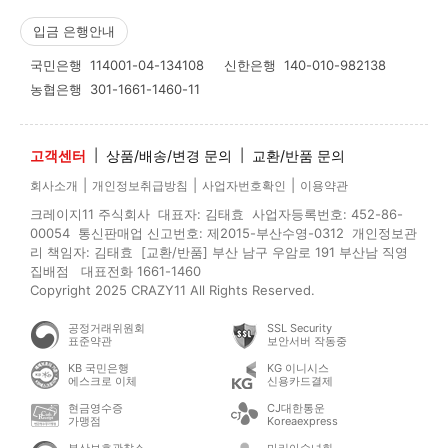
입금 은행안내
국민은행
114001-04-134108
신한은행
140-010-982138
농협은행
301-1661-1460-11
고객센터
|
상품/배송/변경 문의
|
교환/반품 문의
|
|
|
회사소개
개인정보취급방침
사업자번호확인
이용약관
크레이지11 주식회사 대표자: 김태효 사업자등록번호: 452-86-
00054 통신판매업 신고번호: 제2015-부산수영-0312 개인정보관
리 책임자: 김태효 [교환/반품] 부산 남구 우암로 191 부산남 직영
집배점 대표전화 1661-1460
Copyright 2025 CRAZY11 All Rights Reserved.
공정거래위원회
SSL Security
표준약관
보안서버 작동중
KB 국민은행
KG 이니시스
에스크로 이체
신용카드결제
현금영수증
CJ대한통운
가맹점
Koreaexpress