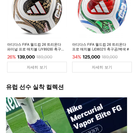
아디다스 FIFA 월드컵 26 트리온다
아디다스 FIFA 월드컵 26 트리온다
파이널 프로 매치볼 (JY8928) 축구공/
프로 매치볼 (JD8021) 축구공/백색 #
백색 #
26%
139,000
189,000
34%
125,000
189,000
자세히 보기
자세히 보기
유럽 선수 실착 컬렉션