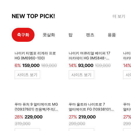
NEW TOP PICK!
더 보기
축구화
풋살화
탑
팬츠
용품
나이키 티엠포 리게라 프로
나이키 머큐리얼 베이퍼 17
나이
HG (IM6960-100)
아카데미 HG (IM5848-
아카데
600)
6%
159,000
169,000
14%
93,000
109,000
14%
사이즈 보기
사이즈 보기
사
푸마 퓨처 9 얼티메이트 MG
푸마 울트라 나이트로 7
푸마
(10937601) 전용쌕/주걱/
얼티메이트 FG (10938101)
얼티메
양말 #
전용쌕/주걱/양말 #
전용
28%
229,000
27%
219,000
27
319,000
299,000
299