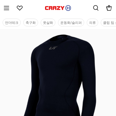
언더테크
축구화
풋살화
운동화/슬리퍼
의류
클럽 팀 
기능성웨어