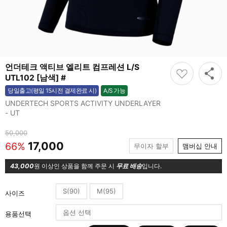
언더테크 액티브 엘리트 컴프레션 L/S
UTL102 [남색] #
A/S 가능
당일출고(평일 15시전 결제완료 시)
가능
UNDERTECH SPORTS ACTIVITY UNDERLAYER
- UT
50,000
17,000
66%
무이자 할부
맴버십 안내
43,000
원 이상인 상품을 함께 주문 시
무료 배송
입니다.
S(90)
M(95)
사이즈
용품선택