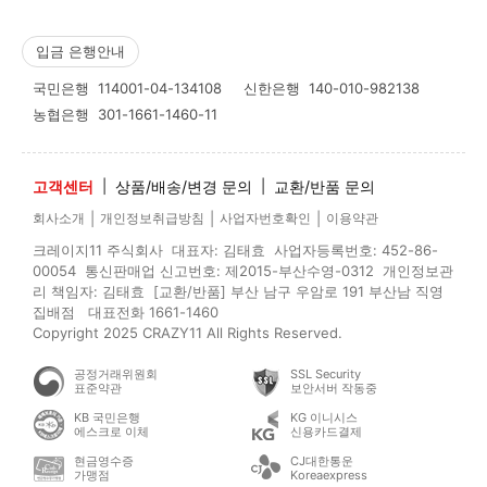
입금 은행안내
국민은행
114001-04-134108
신한은행
140-010-982138
농협은행
301-1661-1460-11
고객센터
|
상품/배송/변경 문의
|
교환/반품 문의
|
|
|
회사소개
개인정보취급방침
사업자번호확인
이용약관
크레이지11 주식회사 대표자: 김태효 사업자등록번호: 452-86-
00054 통신판매업 신고번호: 제2015-부산수영-0312 개인정보관
리 책임자: 김태효 [교환/반품] 부산 남구 우암로 191 부산남 직영
집배점 대표전화 1661-1460
Copyright 2025 CRAZY11 All Rights Reserved.
공정거래위원회
SSL Security
표준약관
보안서버 작동중
KB 국민은행
KG 이니시스
에스크로 이체
신용카드결제
현금영수증
CJ대한통운
가맹점
Koreaexpress