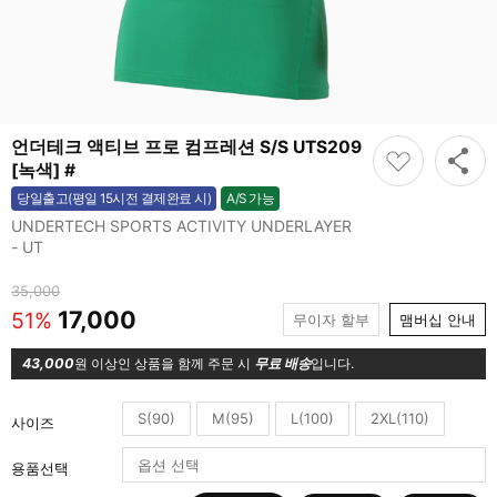
언더테크 액티브 프로 컴프레션 S/S UTS209
[녹색] #
A/S 가능
당일출고(평일 15시전 결제완료 시)
가능
UNDERTECH SPORTS ACTIVITY UNDERLAYER
- UT
35,000
17,000
51%
무이자 할부
맴버십 안내
43,000
원 이상인 상품을 함께 주문 시
무료 배송
입니다.
S(90)
M(95)
L(100)
2XL(110)
사이즈
용품선택