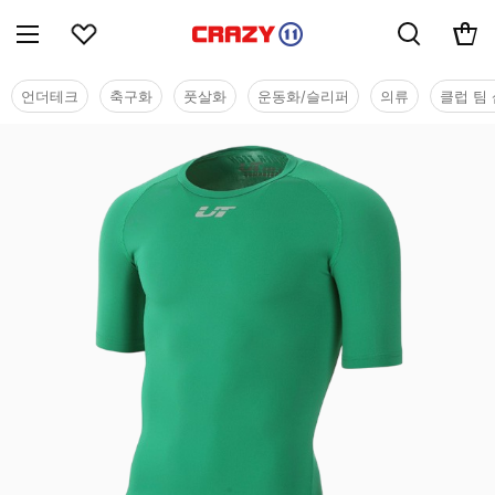
언더테크
축구화
풋살화
운동화/슬리퍼
의류
클럽 팀 
기능성웨어