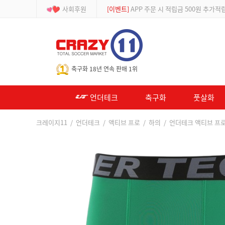
사회후원
[등급제]
회원가입 시 최대 2% 적립 및 할인
-->
축구화 18년 연속 판매 1위
언더테크
축구화
풋살화
크레이지11
/
언더테크
/
액티브 프로
/
하의
/ 언더테크 액티브 프로 