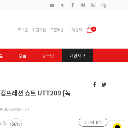
로그인
회원가입
주문배송
고객센터
0
폼
용품
유소년
매장재고
컴프레션 쇼트 UTT209 [녹
UNDERLAYER - UT
무이자 할부
0 원
56%