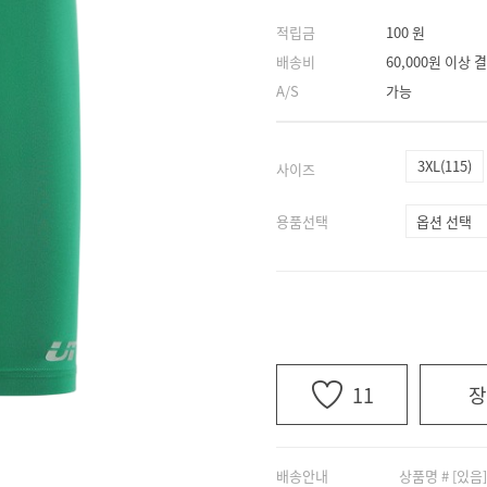
적립금
100 원
배송비
60,000원 이상
A/S
가능
3XL(115)
사이즈
용품선택
11
장
배송안내
상품명 # [있음