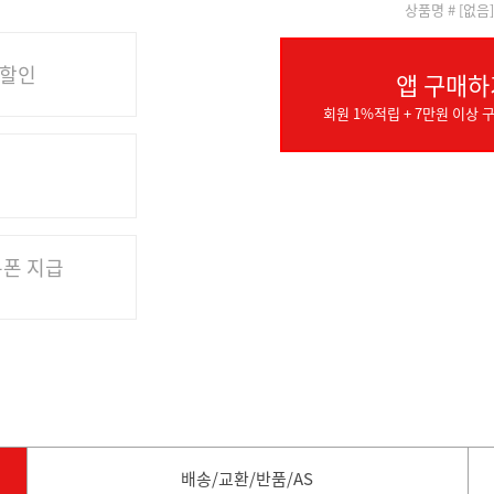
상품명 # [없음
 할인
앱 구매하
회원 1%적립 + 7만원 이상 구
쿠폰 지급
배송/교환/반품/AS