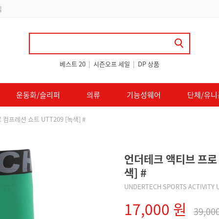
 쿠폰 지급
베스트 20
|
시즌오프 세일
|
DP 상품
운동화/슬리퍼
의류
기능성웨어
단체/유니
컴프레션 쇼트 UTT209 [녹색] #
언더테크 액티브 프로 
색] #
UNDERTECH SPORTS ACTIVITY 
17,000 원
39,00