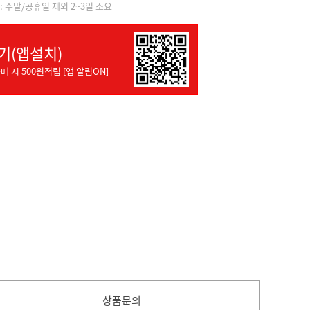
]: 주말/공휴일 제외 2~3일 소요
기(앱설치)
매 시 500원적립 [앱 알림ON]
상품문의