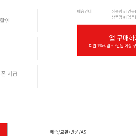
배송안내
상품명 # [있음
상품명 # [없음
 할인
앱 구매하
회원 1%적립 + 7만원 이상 구
쿠폰 지급
배송/교환/반품/AS