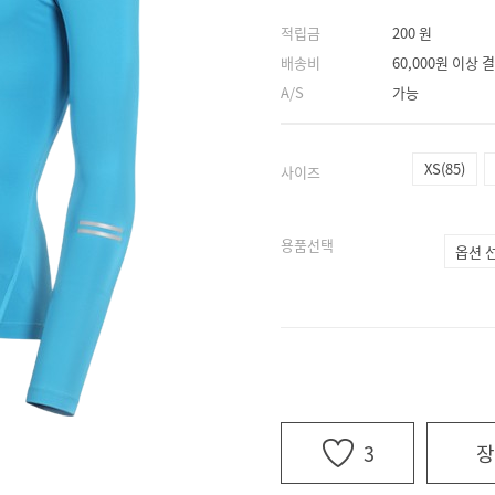
적립금
200 원
배송비
60,000원 이상
A/S
가능
XS(85)
사이즈
용품선택
3
장