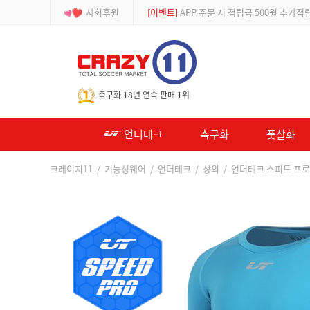
사회후원
[등급제]
회원가입 시 최대 2% 적립 및 할인
-->
축구화 18년 연속 판매 1위
언더테크
축구화
풋살화
크레이지11
/
기능성웨어
/
언더테크
/
상의
/ 언더테크 스피드 프로 컴