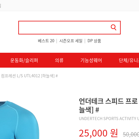
 쿠폰 지급
베스트 20
|
시즌오프 세일
|
DP 상품
운동화/슬리퍼
의류
기능성웨어
단체/유니
프레션 L/S UTL4012 [하늘색] #
언더테크 스피드 프로 컴
늘색] #
UNDERTECH SPORTS ACTIVITY 
25,000 원
50,00