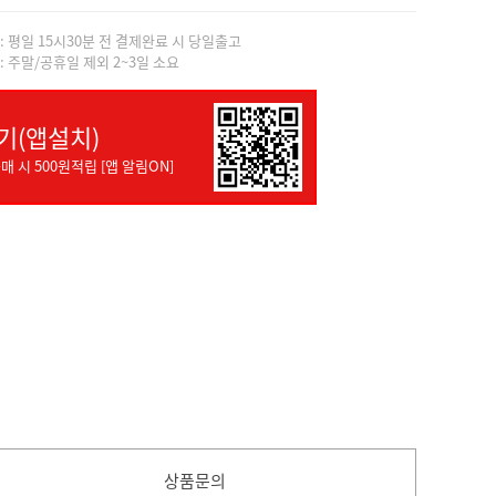
]: 평일 15시30분 전 결제완료 시 당일출고
]: 주말/공휴일 제외 2~3일 소요
기(앱설치)
매 시 500원적립 [앱 알림ON]
상품문의