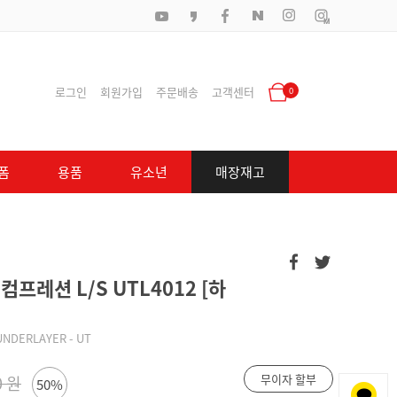
로그인
회원가입
주문배송
고객센터
0
폼
용품
유소년
매장재고
프레션 L/S UTL4012 [하
UNDERLAYER - UT
무이자 할부
0 원
50%