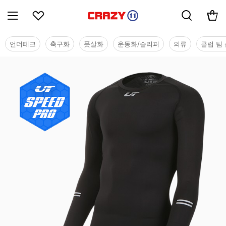
언더테크
축구화
풋살화
운동화/슬리퍼
의류
클럽 팀 
기능성웨어