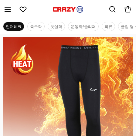
언더테크
축구화
풋살화
운동화/슬리퍼
의류
클럽 팀 
언더테크