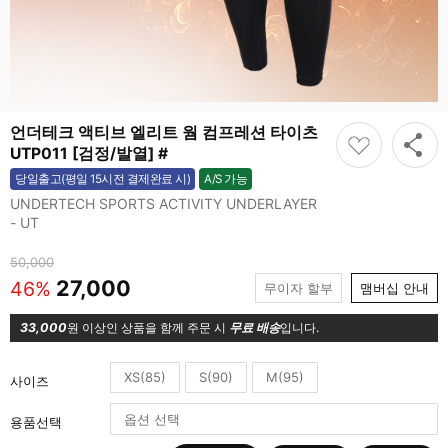
언더테크 액티브 엘리트 웜 컴프레션 타이츠
UTP011 [검정/발열] #
A/S 가능
당일출고(평일 15시전 결제완료 시)
가능
UNDERTECH SPORTS ACTIVITY UNDERLAYER
- UT
50,000
27,000
46%
무이자 할부
맴버십 안내
33,000
원 이상인 상품을 함께 주문 시
무료 배송
입니다.
XS(85)
S(90)
M(95)
사이즈
용품선택