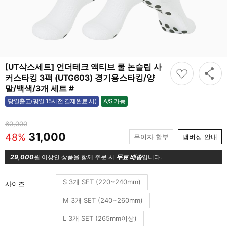
[UT삭스세트] 언더테크 액티브 쿨 논슬립 사
커스타킹 3팩 (UTG603) 경기용스타킹/양
말/백색/3개 세트 #
A/S 가능
당일출고(평일 15시전 결제완료 시)
가능
60,000
31,000
48%
무이자 할부
맴버십 안내
29,000
원 이상인 상품을 함께 주문 시
무료 배송
입니다.
S 3개 SET (220~240mm)
사이즈
M 3개 SET (240~260mm)
L 3개 SET (265mm이상)