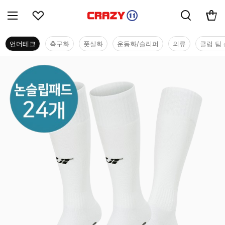
언더테크
축구화
풋살화
운동화/슬리퍼
의류
클럽 팀 
언더테크