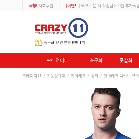
사회후원
[등급제]
회원가입 시 최대 2% 적립 및 할인
-->
축구화 18년 연속 판매 1위
언더테크
축구화
풋살화
크레이지11
/
기능성웨어
/
언더테크
/
상의
/ 언더테크 액티브 코어 컴