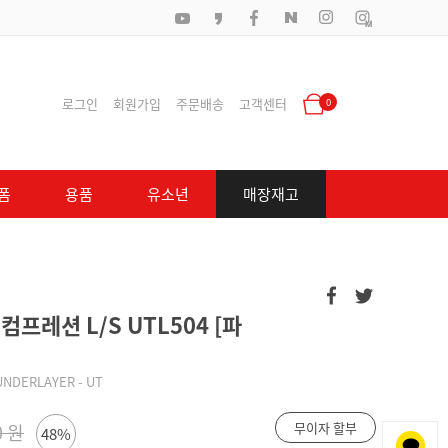
로그인
회원가입
주문배송
고객센터
0
폼
용품
유소년
매장재고
프레션 L/S UTL504 [파
UNDERLAYER - UT
무이자 할부
0 원
48%