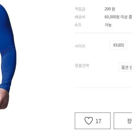
적립금
200 원
배송비
60,000원 이상
A/S
가능
XS(85)
사이즈
용품선택
17
장