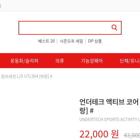
 쿠폰 지급
베스트 20
|
시즌오프 세일
|
DP 상품
운동화/슬리퍼
의류
기능성웨어
단체/유니
프레션 L/S UTL504 [파랑] #
언더테크 액티브 코어 컴
랑] #
UNDERTECH SPORTS ACTIVITY 
22,000 원
43,00