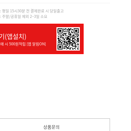
]: 평일 15시30분 전 결제완료 시 당일출고
]: 주말/공휴일 제외 2~3일 소요
기(앱설치)
매 시 500원적립 [앱 알림ON]
상품문의