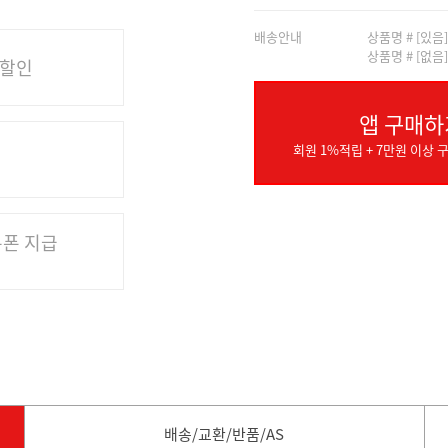
배송안내
상품명 # [있음
상품명 # [없음
 할인
앱 구매하
회원 1%적립 + 7만원 이상 구
쿠폰 지급
배송/교환/반품/AS