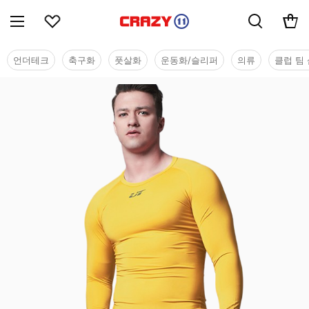
언더테크
축구화
풋살화
운동화/슬리퍼
의류
클럽 팀 
기능성웨어