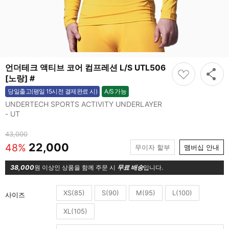
언더테크 액티브 코어 컴프레션 L/S UTL506
[노랑] #
A/S 가능
당일출고(평일 15시전 결제완료 시)
가능
UNDERTECH SPORTS ACTIVITY UNDERLAYER
- UT
43,000
22,000
48%
무이자 할부
맴버십 안내
38,000
원 이상인 상품을 함께 주문 시
무료 배송
입니다.
XS(85)
S(90)
M(95)
L(100)
사이즈
XL(105)