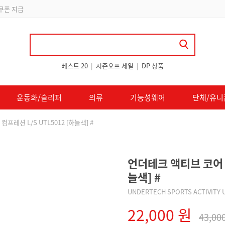
 쿠폰 지급
베스트 20
|
시즌오프 세일
|
DP 상품
운동화/슬리퍼
의류
기능성웨어
단체/유니
프레션 L/S UTL5012 [하늘색] #
언더테크 액티브 코어 컴
늘색] #
UNDERTECH SPORTS ACTIVITY 
22,000 원
43,00