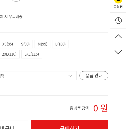
톡상담
 결제 시 무료배송
XS(85)
S(90)
M(95)
L(100)
2XL(110)
3XL(115)
용품 안내
0
원
총 상품 금액
바구니
구매하기