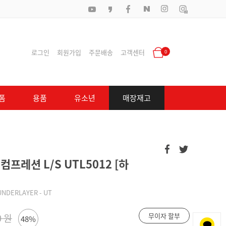
로그인
회원가입
주문배송
고객센터
0
폼
용품
유소년
매장재고
프레션 L/S UTL5012 [하
UNDERLAYER - UT
무이자 할부
0 원
48%