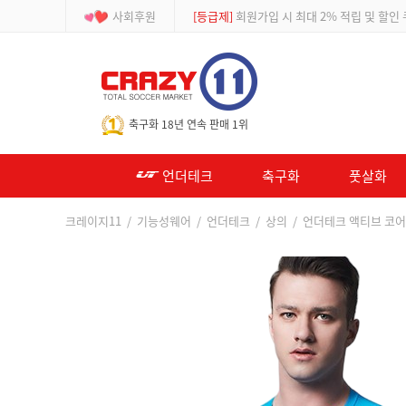
사회후원
[등급제]
회원가입 시 최대 2% 적립 및 할인
-->
축구화 18년 연속 판매 1위
언더테크
축구화
풋살화
크레이지11
/
기능성웨어
/
언더테크
/
상의
/ 언더테크 액티브 코어 컴