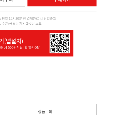
]: 평일 15시30분 전 결제완료 시 당일출고
]: 주말/공휴일 제외 2~3일 소요
기(앱설치)
매 시 500원적립 [앱 알림ON]
상품문의