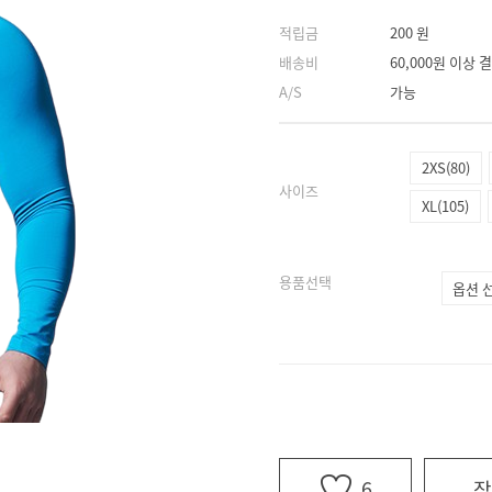
적립금
200 원
배송비
60,000원 이상
A/S
가능
2XS(80)
사이즈
XL(105)
용품선택
6
장