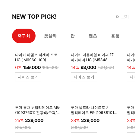
NEW TOP PICK!
더 보기
축구화
풋살화
탑
팬츠
용품
나이키 티엠포 리게라 프로
나이키 머큐리얼 베이퍼 17
나이
HG (IM6960-100)
아카데미 HG (IM5848-
아카데
600)
6%
159,000
169,000
14%
93,000
109,000
14%
사이즈 보기
사이즈 보기
사
푸마 퓨처 9 얼티메이트 MG
푸마 울트라 나이트로 7
푸마
(10937601) 전용쌕/주걱/
얼티메이트 FG (10938101)
얼티메
양말 #
전용쌕/주걱/양말 #
전용
25%
239,000
23%
229,000
23
319,000
299,000
299