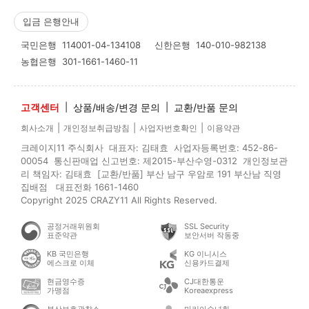
입금 은행안내
국민은행
114001-04-134108
신한은행
140-010-982138
농협은행
301-1661-1460-11
고객센터
|
상품/배송/변경 문의
|
교환/반품 문의
|
|
|
회사소개
개인정보취급방침
사업자번호확인
이용약관
크레이지11 주식회사 대표자: 김태효 사업자등록번호: 452-86-
00054 통신판매업 신고번호: 제2015-부산수영-0312 개인정보관
리 책임자: 김태효 [교환/반품] 부산 남구 우암로 191 부산남 직영
집배점 대표전화 1661-1460
Copyright 2025 CRAZY11 All Rights Reserved.
공정거래위원회
SSL Security
표준약관
보안서버 작동중
KB 국민은행
KG 이니시스
에스크로 이체
신용카드결제
현금영수증
CJ대한통운
가맹점
Koreaexpress