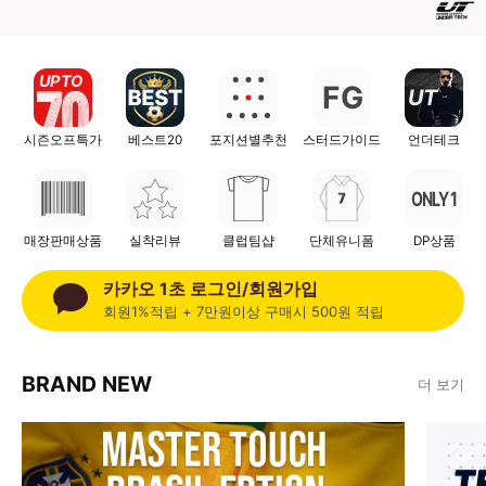
UP TO
F
G
UT
시즌오프특가
베스트20
포지션별추천
스터드가이드
언더테크
ONLY 1
매장판매상품
실착리뷰
클럽팀샵
단체유니폼
DP상품
카카오 1초 로그인/회원가입
회원1%적립 + 7만원이상 구매시 500원 적립
BRAND NEW
더 보기