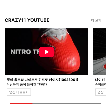
CRAZY11 YOUTUBE
더 보기
푸마 울트라 나이트로 7 프로 케이지(10923001)
나이키 
러닝화의 폼이 들어간 TF화??
슈퍼플라
영상 바로보기
영상 