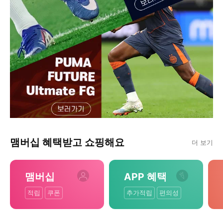
맴버십 혜택받고 쇼핑해요
더 보기
맴버십
APP 혜택
적립
쿠폰
추가적립
편의성