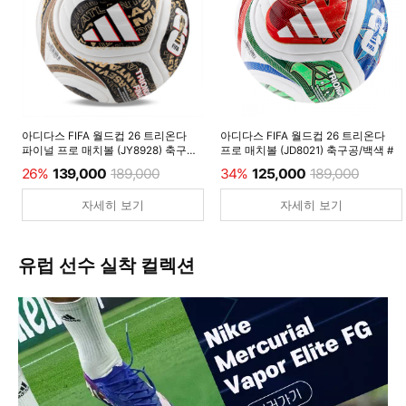
아디다스 FIFA 월드컵 26 트리온다
아디다스 FIFA 월드컵 26 트리온다
파이널 프로 매치볼 (JY8928) 축구공/
프로 매치볼 (JD8021) 축구공/백색 #
백색 #
26%
139,000
189,000
34%
125,000
189,000
자세히 보기
자세히 보기
유럽 선수 실착 컬렉션