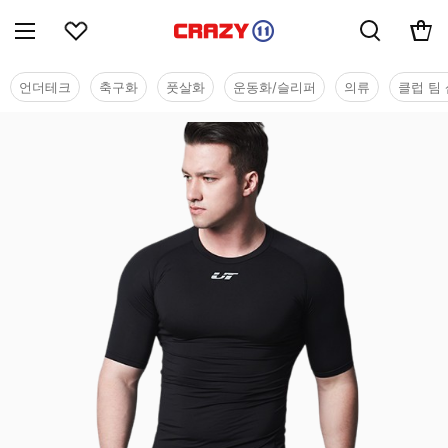
언더테크
축구화
풋살화
운동화/슬리퍼
의류
클럽 팀 
기능성웨어