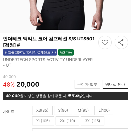
언더테크 액티브 코어 컴프레션 S/S UTS501
[검정] #
A/S 가능
당일출고(평일 15시전 결제완료 시)
가능
UNDERTECH SPORTS ACTIVITY UNDERLAYER
- UT
40,000
20,000
48%
무이자 할부
맴버십 안내
40,000
원 이상인 상품을 함께 주문 시
무료 배송
입니다.
XS(85)
S(90)
M(95)
L(100)
사이즈
XL(105)
2XL(110)
3XL(115)