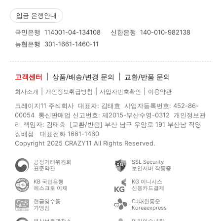
입금 은행안내
국민은행
114001-04-134108
신한은행
140-010-982138
농협은행
301-1661-1460-11
고객센터
|
상품/배송/변경 문의
|
교환/반품 문의
|
|
|
회사소개
개인정보취급방침
사업자번호확인
이용약관
크레이지11 주식회사 대표자: 김태효 사업자등록번호: 452-86-
00054 통신판매업 신고번호: 제2015-부산수영-0312 개인정보관
리 책임자: 김태효 [교환/반품] 부산 남구 우암로 191 부산남 직영
집배점 대표전화 1661-1460
Copyright 2025 CRAZY11 All Rights Reserved.
공정거래위원회
SSL Security
표준약관
보안서버 작동중
KB 국민은행
KG 이니시스
에스크로 이체
신용카드결제
현금영수증
CJ대한통운
가맹점
Koreaexpress