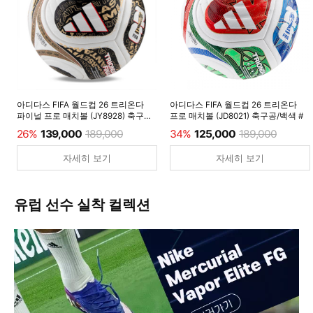
아디다스 FIFA 월드컵 26 트리온다
아디다스 FIFA 월드컵 26 트리온다
파이널 프로 매치볼 (JY8928) 축구공/
프로 매치볼 (JD8021) 축구공/백색 #
백색 #
26%
139,000
189,000
34%
125,000
189,000
자세히 보기
자세히 보기
유럽 선수 실착 컬렉션