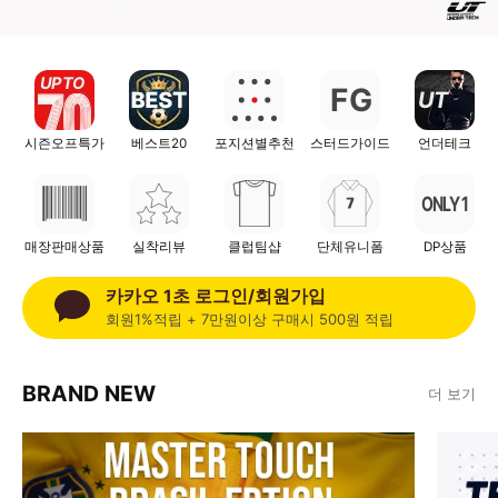
UP TO
F
G
UT
시즌오프특가
베스트20
포지션별추천
스터드가이드
언더테크
ONLY 1
매장판매상품
실착리뷰
클럽팀샵
단체유니폼
DP상품
카카오 1초 로그인/회원가입
회원1%적립 + 7만원이상 구매시 500원 적립
BRAND NEW
더 보기