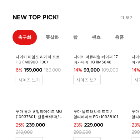
NEW TOP PICK!
더 보기
축구화
풋살화
탑
팬츠
용품
나이키 티엠포 리게라 프로
나이키 머큐리얼 베이퍼 17
나이
HG (IM6960-100)
아카데미 HG (IM5848-
아카데
600)
6%
159,000
169,000
14%
93,000
109,000
14%
사이즈 보기
사이즈 보기
사
푸마 퓨처 9 얼티메이트 MG
푸마 울트라 나이트로 7
푸마
(10937601) 전용쌕/주걱/
얼티메이트 FG (10938101)
얼티메
양말 #
전용쌕/주걱/양말 #
전용
25%
239,000
23%
229,000
23
319,000
299,000
299