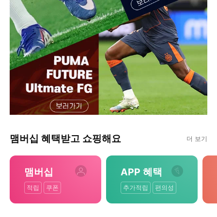
맴버십 혜택받고 쇼핑해요
더 보기
맴버십
APP 혜택
적립
쿠폰
추가적립
편의성