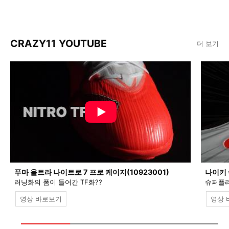
CRAZY11 YOUTUBE
더 보기
푸마 울트라 나이트로 7 프로 케이지(10923001)
나이키 
러닝화의 폼이 들어간 TF화??
슈퍼플라
영상 바로보기
영상 