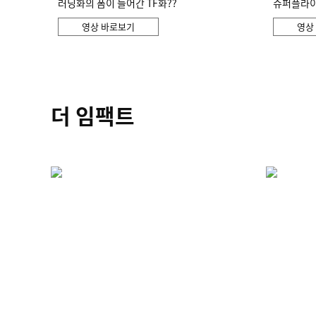
러닝화의 폼이 들어간 TF화??
슈퍼플라이 
영상 바로보기
영상
더 임팩트