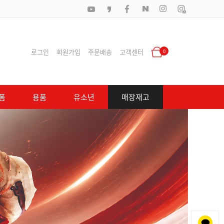
로그인
회원가입
주문배송
고객센터
0
폼
용품
유소년
매장재고