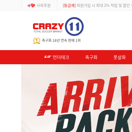
사회후원
[이벤트]
APP 주문 시 적립금 500원 추가적
-->
축구화 18년 연속 판매 1위
언더테크
축구화
풋살화