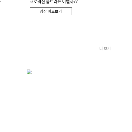
화
새로워진 울트라는 어떨까??
영상 바로보기
더 보기