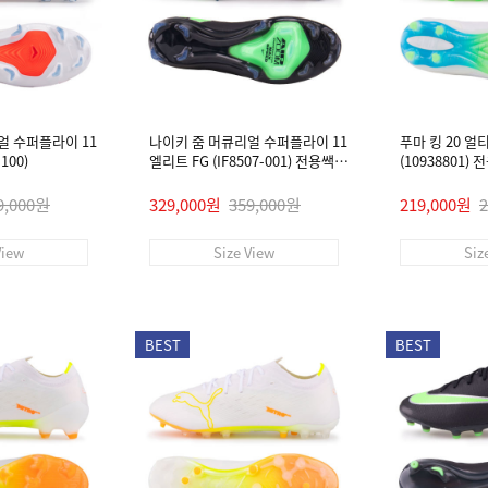
얼 수퍼플라이 11
나이키 줌 머큐리얼 수퍼플라이 11
푸마 킹 20 얼
100)
엘리트 FG (IF8507-001) 전용쌕/
(10938801)
인솔/주걱/양말 #
9,000원
329,000원
359,000원
219,000원
View
Size View
Siz
BEST
BEST