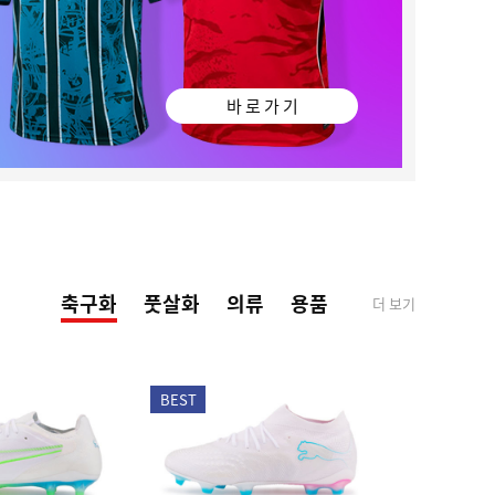
바 로 가 기
축구화
풋살화
의류
용품
더 보기
BEST