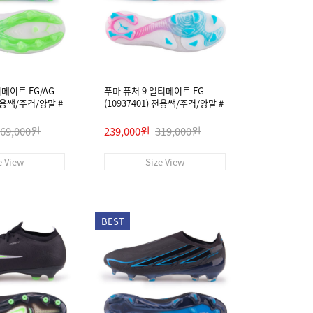
티메이트 FG/AG
푸마 퓨처 9 얼티메이트 FG
 전용쌕/주걱/양말 #
(10937401) 전용쌕/주걱/양말 #
269,000원
239,000원
319,000원
e View
Size View
BEST