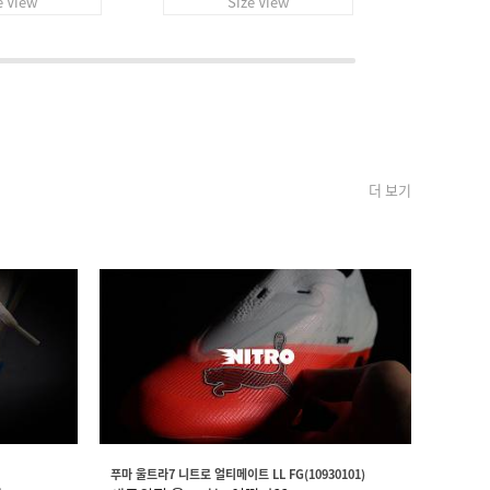
e View
Size View
S
더 보기
푸마 울트라7 니트로 얼티메이트 LL FG(10930101)