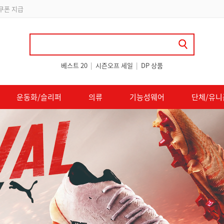
립
베스트 20
|
시즌오프 세일
|
DP 상품
운동화/슬리퍼
의류
기능성웨어
단체/유니