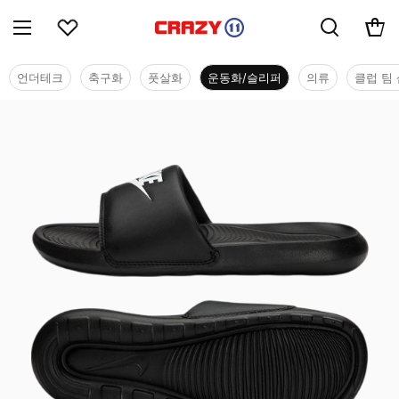
언더테크
축구화
풋살화
운동화/슬리퍼
의류
클럽 팀 
운동화/슬리퍼