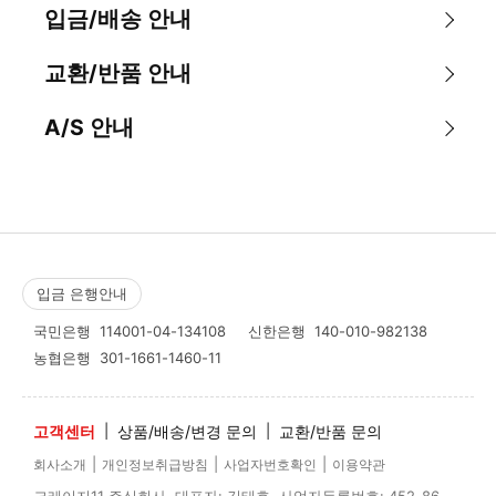
입금/배송 안내
교환/반품 안내
A/S 안내
입금 은행안내
국민은행
114001-04-134108
신한은행
140-010-982138
농협은행
301-1661-1460-11
고객센터
|
상품/배송/변경 문의
|
교환/반품 문의
|
|
|
회사소개
개인정보취급방침
사업자번호확인
이용약관