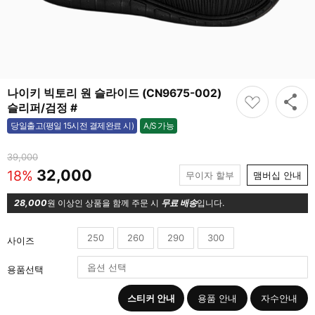
나이키 빅토리 원 슬라이드 (CN9675-002)
슬리퍼/검정 #
A/S 가능
당일출고(평일 15시전 결제완료 시)
가능
39,000
32,000
18%
무이자 할부
맴버십 안내
28,000
원 이상인 상품을 함께 주문 시
무료 배송
입니다.
250
260
290
300
사이즈
용품선택
스티커 안내
용품 안내
자수안내