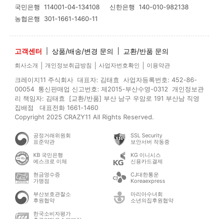
국민은행
114001-04-134108
신한은행
140-010-982138
농협은행
301-1661-1460-11
고객센터
|
상품/배송/변경 문의
|
교환/반품 문의
|
|
|
회사소개
개인정보취급방침
사업자번호확인
이용약관
크레이지11 주식회사 대표자: 김태효 사업자등록번호: 452-86-
00054 통신판매업 신고번호: 제2015-부산수영-0312 개인정보관
리 책임자: 김태효 [교환/반품] 부산 남구 우암로 191 부산남 직영
집배점 대표전화 1661-1460
Copyright 2025 CRAZY11 All Rights Reserved.
공정거래위원회
SSL Security
표준약관
보안서버 작동중
KB 국민은행
KG 이니시스
에스크로 이체
신용카드결제
현금영수증
CJ대한통운
가맹점
Koreaexpress
부산보호관찰소
마리아수녀회
후원협약
소년의집후원협약
한국소비자평가