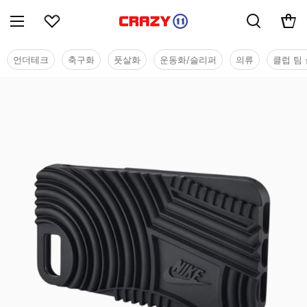
언더테크
축구화
풋살화
운동화/슬리퍼
의류
클럽 팀 
용품