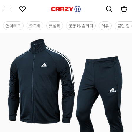
언더테크
축구화
풋살화
운동화/슬리퍼
의류
클럽 팀 
단체/유니폼