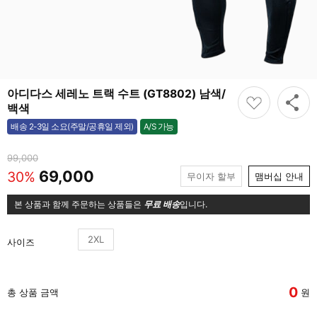
아디다스 세레노 트랙 수트 (GT8802) 남색/
백색
A/S 가능
배송 2-3일 소요(주말/공휴일 제외)
가능
99,000
69,000
30%
무이자 할부
맴버십 안내
본 상품과 함께 주문하는 상품들은
무료 배송
입니다.
2XL
사이즈
0
총 상품 금액
원