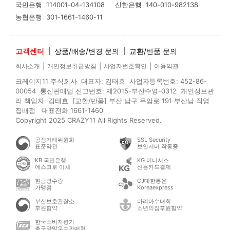
국민은행
114001-04-134108
신한은행
140-010-982138
농협은행
301-1661-1460-11
고객센터
|
상품/배송/변경 문의
|
교환/반품 문의
|
|
|
회사소개
개인정보취급방침
사업자번호확인
이용약관
크레이지11 주식회사 대표자: 김태효 사업자등록번호: 452-86-
00054 통신판매업 신고번호: 제2015-부산수영-0312 개인정보관
리 책임자: 김태효 [교환/반품] 부산 남구 우암로 191 부산남 직영
집배점 대표전화 1661-1460
Copyright 2025 CRAZY11 All Rights Reserved.
공정거래위원회
SSL Security
표준약관
보안서버 작동중
KB 국민은행
KG 이니시스
에스크로 이체
신용카드결제
현금영수증
CJ대한통운
가맹점
Koreaexpress
부산보호관찰소
마리아수녀회
후원협약
소년의집후원협약
한국소비자평가
축구양말우수판매처