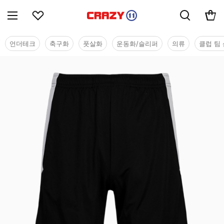
언더테크
축구화
풋살화
운동화/슬리퍼
의류
클럽 팀 
단체/유니폼