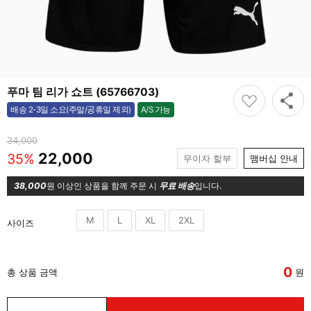
푸마 팀 리가 쇼트 (65766703)
A/S 가능
배송 2-3일 소요(주말/공휴일 제외)
가능
34,000
22,000
35%
무이자 할부
맴버십 안내
38,000
원 이상인 상품을 함께 주문 시
무료 배송
입니다.
M
L
XL
2XL
사이즈
0
총 상품 금액
원