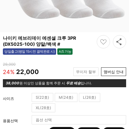
나이키 에브리데이 에센셜 크루 3PR
(DX5025-100) 양말/백색 #
A/S 가능
당일출고(평일 15시전 결제완료 시)
가능
29,000
22,000
24%
무이자 할부
맴버십 안내
38,000
원 이상인 상품을 함께 주문 시
무료 배송
입니다.
S(22호)
M(24호)
L(26호)
사이즈
XL(28호)
용품선택