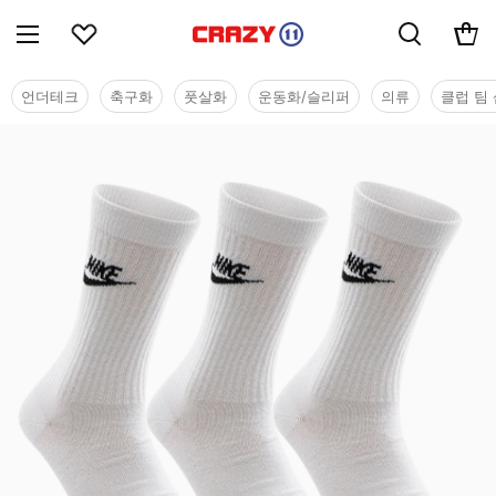
언더테크
축구화
풋살화
운동화/슬리퍼
의류
클럽 팀 
용품