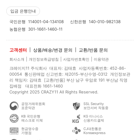
입금 은행안내
국민은행
114001-04-134108
신한은행
140-010-982138
농협은행
301-1661-1460-11
고객센터
|
상품/배송/변경 문의
|
교환/반품 문의
|
|
|
회사소개
개인정보취급방침
사업자번호확인
이용약관
크레이지11 주식회사 대표자: 김태효 사업자등록번호: 452-86-
00054 통신판매업 신고번호: 제2015-부산수영-0312 개인정보관
리 책임자: 김태효 [교환/반품] 부산 남구 우암로 191 부산남 직영
집배점 대표전화 1661-1460
Copyright 2025 CRAZY11 All Rights Reserved.
공정거래위원회
SSL Security
표준약관
보안서버 작동중
KB 국민은행
KG 이니시스
에스크로 이체
신용카드결제
현금영수증
CJ대한통운
가맹점
Koreaexpress