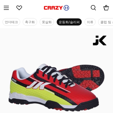
언더테크
축구화
풋살화
운동화/슬리퍼
의류
클럽 팀 
운동화/슬리퍼