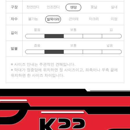
구장
천연잔디
인조잔디
풋살
실내
맨땅
자수
불가능
끈아래
마크위
미정
발목아래
짧음
보통
김
길이
좁음
보통
넓음
발볼
※ 사이즈 안내는 주관적인 견해입니다.
※ 막대가 정중앙에 위치하면 정 사이즈이고, 좌측이나 우측 끝에
위치하면 한 사이즈 차이입니다.