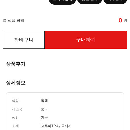
0
총 상품 금액
원
구매하기
장바구니
상품후기
상세정보
색상
적색
제조국
중국
A/S
가능
소재
고주파TPU / 극세사