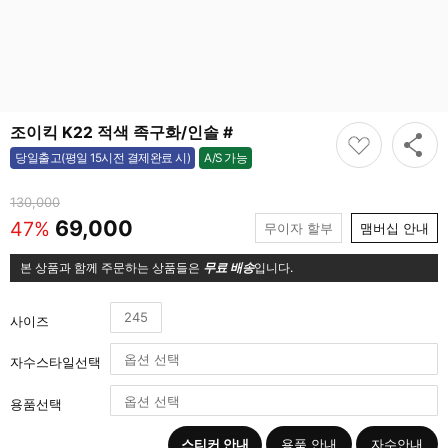
조이킥 K22 적색 족구화/인솔 #
A/S 가능
당일출고(평일 15시전 결제완료 시)
가능
130,000
69,000
47%
무이자 할부
맴버십 안내
본 상품과 함께 주문하는 상품들은
무료 배송
입니다.
245
사이즈
자수스타일선택
용품선택
스티커 안내
용품 안내
자수안내