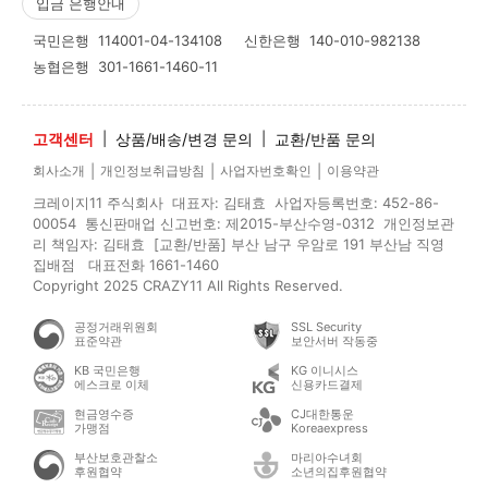
입금 은행안내
국민은행
114001-04-134108
신한은행
140-010-982138
농협은행
301-1661-1460-11
고객센터
|
상품/배송/변경 문의
|
교환/반품 문의
|
|
|
회사소개
개인정보취급방침
사업자번호확인
이용약관
크레이지11 주식회사 대표자: 김태효 사업자등록번호: 452-86-
00054 통신판매업 신고번호: 제2015-부산수영-0312 개인정보관
리 책임자: 김태효 [교환/반품] 부산 남구 우암로 191 부산남 직영
집배점 대표전화 1661-1460
Copyright 2025 CRAZY11 All Rights Reserved.
공정거래위원회
SSL Security
표준약관
보안서버 작동중
KB 국민은행
KG 이니시스
에스크로 이체
신용카드결제
현금영수증
CJ대한통운
가맹점
Koreaexpress
부산보호관찰소
마리아수녀회
후원협약
소년의집후원협약