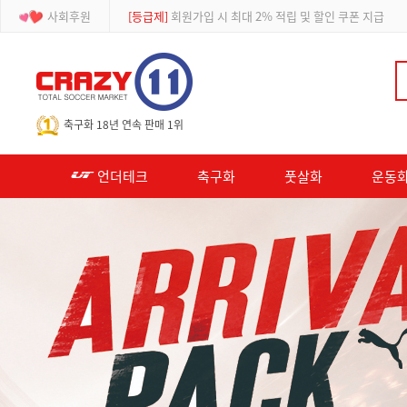
사회후원
[이벤트]
APP 주문 시 적립금 500원 추가적립
-->
축구화 18년 연속 판매 1위
언더테크
축구화
풋살화
운동화