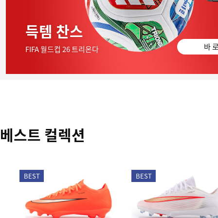
득템 찬스
바 로
FIFA 월드컵 26 트리온다
베스트 컬렉션
BEST
BEST