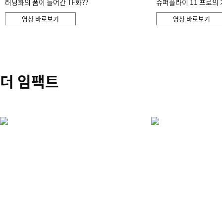
러닝화의 폼이 들어간 TF화??
슈퍼플라이 11 프로의 
영상 바로보기
영상 바로보기
더 임팩트