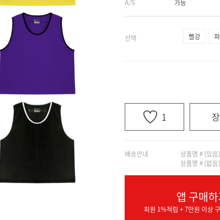
A/S
가능
빨강
파
선택
1
장
배송안내
상품명 # [있음
상품명 # [없음
앱 구매하
회원 1%적립 + 7만원 이상 구