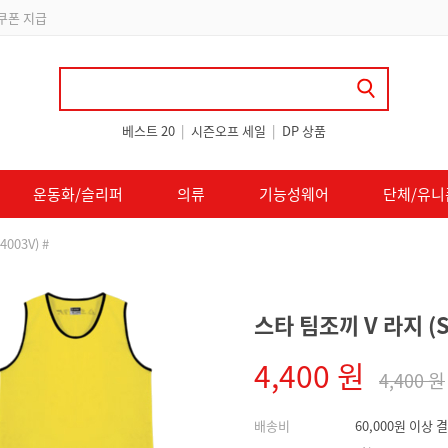
 쿠폰 지급
베스트 20
|
시즌오프 세일
|
DP 상품
운동화/슬리퍼
의류
기능성웨어
단체/유니
003V) #
스타 팀조끼 V 라지 (S
4,400 원
4,400 원
배송비
60,000원 이상