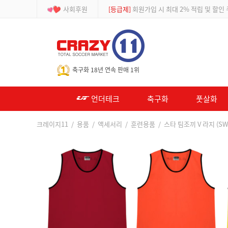
사회후원
[등급제]
회원가입 시 최대 2% 적립 및 할인
-->
축구화 18년 연속 판매 1위
언더테크
축구화
풋살화
크레이지11
/
용품
/
액세서리
/
훈련용품
/ 스타 팀조끼 V 라지 (SW4