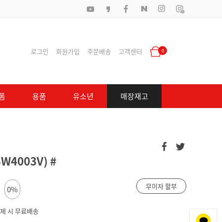
로그인
회원가입
주문배송
고객센터
0
폼
용품
유소년
매장재고
W4003V) #
무이자 할부
0%
 결제 시 무료배송