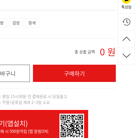
톡상담
랑
검정
흰색
0
원
총 상품 금액
바구니
구매하기
]: 평일 15시30분 전 결제완료 시 당일출고
]: 주말/공휴일 제외 2~3일 소요
기(앱설치)
매 시 500원적립 [앱 알림ON]