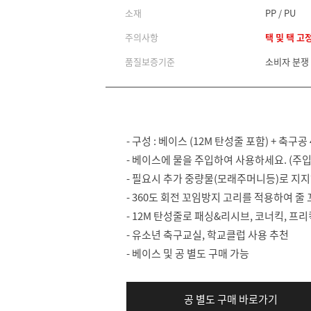
소재
PP / PU
주의사항
택 및 택 고
품질보증기준
소비자 분쟁
- 구성 : 베이스 (12M 탄성줄 포함) + 축구공
- 베이스에 물을 주입하여 사용하세요. (주입시 
- 필요시 추가 중량물(모래주머니등)로 지
- 360도 회전 꼬임방지 고리를 적용하여 줄
- 12M 탄성줄로 패싱&리시브, 코너킥, 프
- 유소년 축구교실, 학교클럽 사용 추천
- 베이스 및 공 별도 구매 가능
공 별도 구매 바로가기