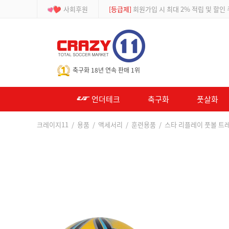
사회후원
[등급제]
회원가입 시 최대 2% 적립 및 할인
-->
축구화 18년 연속 판매 1위
언더테크
축구화
풋살화
크레이지11
/
용품
/
액세서리
/
훈련용품
/ 스타 리플레이 풋볼 트레이