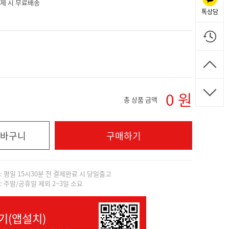
 결제 시 무료배송
톡상담
0
원
총 상품 금액
바구니
구매하기
]: 평일 15시30분 전 결제완료 시 당일출고
]: 주말/공휴일 제외 2~3일 소요
기(앱설치)