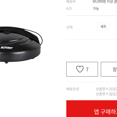
배송비
60,000원 이상
A/S
가능
세트
선택
7
장
배송안내
상품명 # [있음
상품명 # [없음
앱 구매하