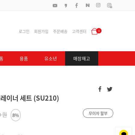
로그인
회원가입
주문배송
고객센터
0
폼
용품
유소년
매장재고
레이너 세트 (SU210)
무이자 할부
0 원
8%