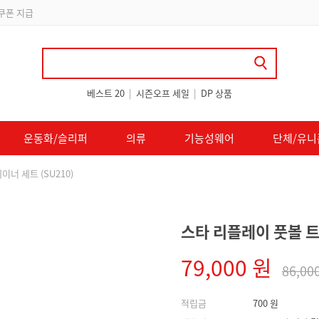
 쿠폰 지급
베스트 20
|
시즌오프 세일
|
DP 상품
운동화/슬리퍼
의류
기능성웨어
단체/유니
너 세트 (SU210)
스타 리플레이 풋볼 트
79,000 원
86,00
적립금
700 원