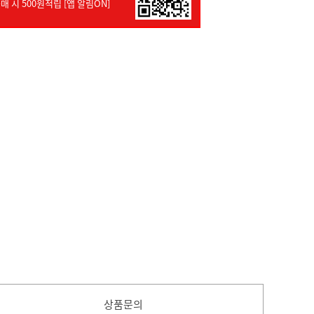
매 시 500원적립 [앱 알림ON]
상품문의