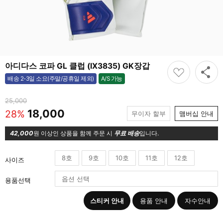
아디다스 코파 GL 클럽 (IX3835) GK장갑
A/S 가능
배송 2-3일 소요(주말/공휴일 제외)
가능
25,000
18,000
28%
무이자 할부
맴버십 안내
42,000
원 이상인 상품을 함께 주문 시
무료 배송
입니다.
8호
9호
10호
11호
12호
사이즈
용품선택
스티커 안내
용품 안내
자수안내