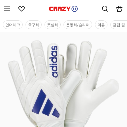
언더테크
축구화
풋살화
운동화/슬리퍼
의류
클럽 팀 
용품