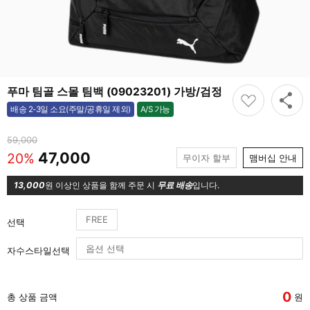
푸마 팀골 스몰 팀백 (09023201) 가방/검정
A/S 가능
배송 2-3일 소요(주말/공휴일 제외)
가능
59,000
47,000
20%
무이자 할부
맴버십 안내
13,000
원 이상인 상품을 함께 주문 시
무료 배송
입니다.
FREE
선택
자수스타일선택
0
총 상품 금액
원