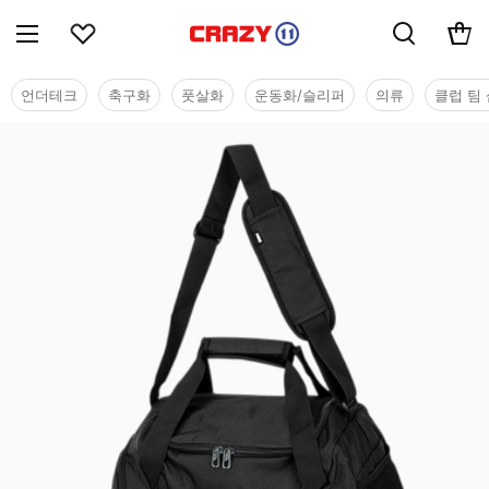
언더테크
축구화
풋살화
운동화/슬리퍼
의류
클럽 팀 
용품