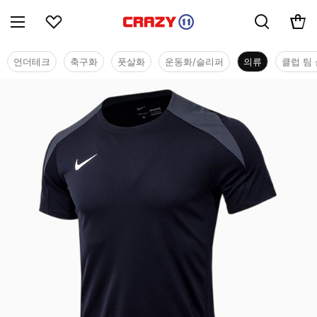
언더테크
축구화
풋살화
운동화/슬리퍼
의류
클럽 팀 
의류