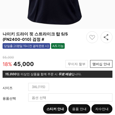
나이키 드라이 핏 스트라이크 탑 S/S
(FN2400-010) 검정 #
A/S 가능
당일출고(평일 15시전 결제완료 시)
가능
55,000
45,000
18%
무이자 할부
맴버십 안내
15,000
원 이상인 상품을 함께 주문 시
무료 배송
입니다.
3XL(115)
사이즈
용품선택
스티커 안내
용품 안내
자수안내