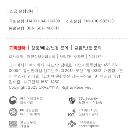
입금 은행안내
국민은행
114001-04-134108
신한은행
140-010-982138
농협은행
301-1661-1460-11
고객센터
|
상품/배송/변경 문의
|
교환/반품 문의
|
|
|
회사소개
개인정보취급방침
사업자번호확인
이용약관
크레이지11 주식회사 대표자: 김태효 사업자등록번호: 452-86-
00054 통신판매업 신고번호: 제2015-부산수영-0312 개인정보관
리 책임자: 김태효 [교환/반품] 부산 남구 우암로 191 부산남 직영
집배점 대표전화 1661-1460
Copyright 2025 CRAZY11 All Rights Reserved.
공정거래위원회
SSL Security
표준약관
보안서버 작동중
KB 국민은행
KG 이니시스
에스크로 이체
신용카드결제
현금영수증
CJ대한통운
가맹점
Koreaexpress