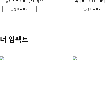
러닝화의 폼이 들어간 TF화??
슈퍼플라이 11 프로의 
영상 바로보기
영상 바로보기
더 임팩트