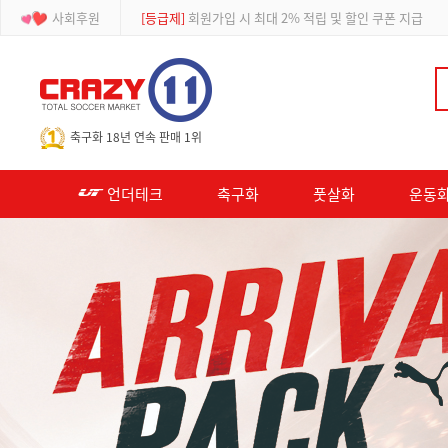
[이벤트]
APP 주문 시 적립금 500원 추가적립
사회후원
[등급제]
회원가입 시 최대 2% 적립 및 할인 쿠폰 지급
-->
축구화 18년 연속 판매 1위
언더테크
축구화
풋살화
운동화