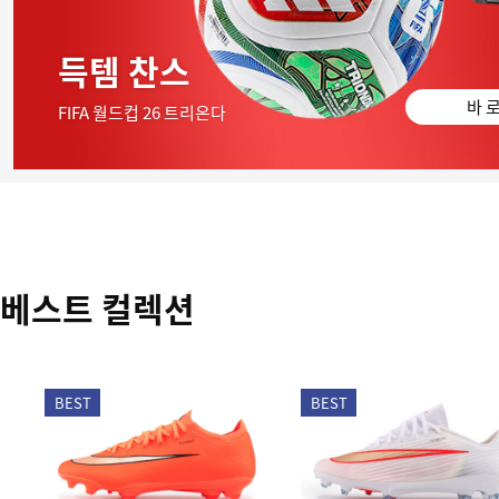
득템 찬스
바 로
FIFA 월드컵 26 트리온다
베스트 컬렉션
BEST
BEST