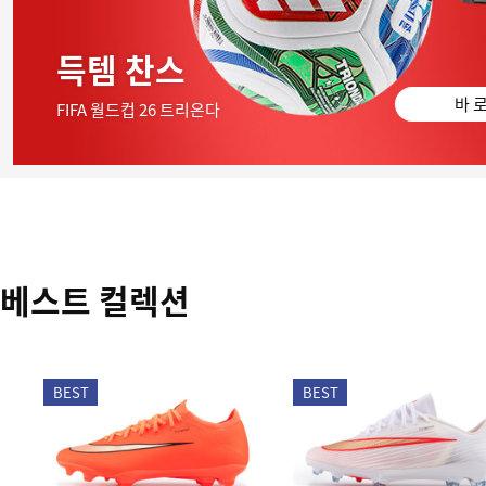
득템 찬스
바 로
FIFA 월드컵 26 트리온다
베스트 컬렉션
BEST
BEST