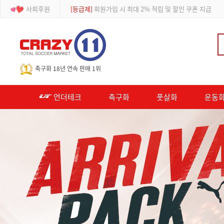
사회후원
[이벤트]
APP 주문 시 적립금 500원 추가적립
-->
축구화 18년 연속 판매 1위
언더테크
축구화
풋살화
운동화