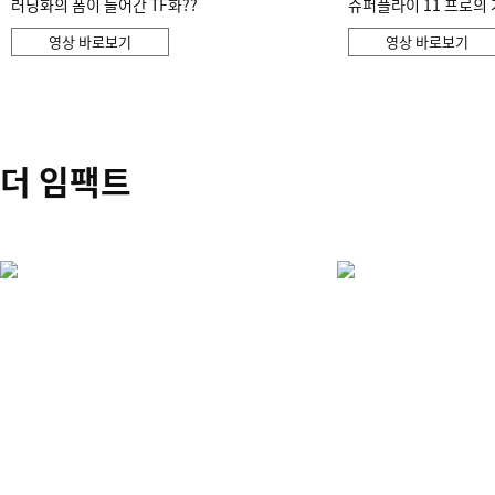
러닝화의 폼이 들어간 TF화??
슈퍼플라이 11 프로의 
영상 바로보기
영상 바로보기
더 임팩트