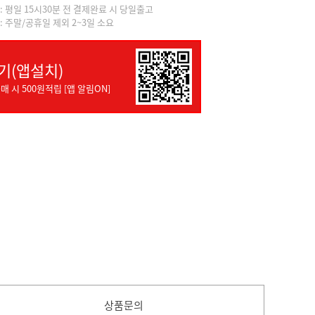
]: 평일 15시30분 전 결제완료 시 당일출고
]: 주말/공휴일 제외 2~3일 소요
기(앱설치)
매 시 500원적립 [앱 알림ON]
상품문의