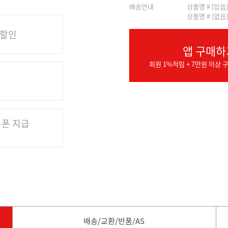
배송안내
상품명 # [있음
상품명 # [없음
 할인
앱 구매하
회원 1%적립 + 7만원 이상 구
쿠폰 지급
배송/교환/반품/AS