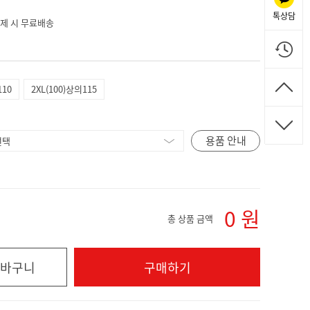
톡상담
 결제 시 무료배송
110
2XL(100)상의115
용품 안내
0
원
총 상품 금액
바구니
구매하기