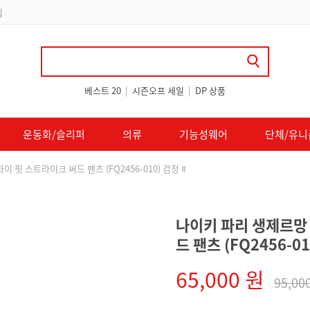
 쿠폰 지급
베스트 20
|
시즌오프 세일
|
DP 상품
운동화/슬리퍼
의류
기능성웨어
단체/유니
 핏 스트라이크 써드 팬츠 (FQ2456-010) 검정 #
나이키 파리 생제르망
드 팬츠 (FQ2456-01
65,000 원
95,00