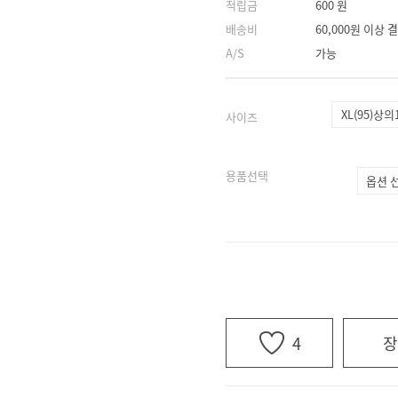
적립금
600 원
배송비
60,000원 이상
A/S
가능
XL(95)상의
사이즈
용품선택
4
장