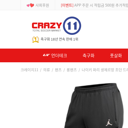
사회후원
[등급제]
회원가입 시 최대 2% 적립 및 할인
-->
축구화 18년 연속 판매 1위
언더테크
축구화
풋살화
크레이지11
/
의류
/
팬츠
/
롱팬츠
/ 나이키 파리 생제르망 조던 드라이