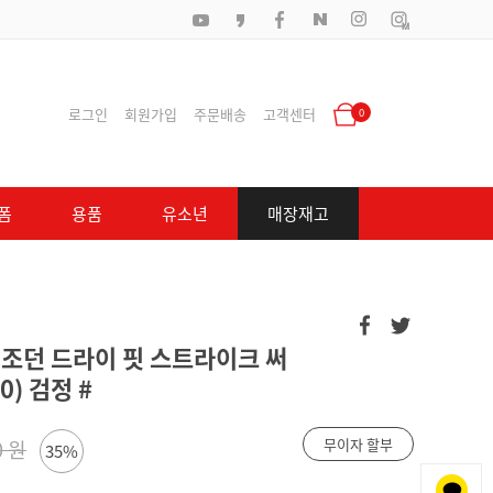
로그인
회원가입
주문배송
고객센터
0
폼
용품
유소년
매장재고
 조던 드라이 핏 스트라이크 써
0) 검정 #
무이자 할부
0 원
35%