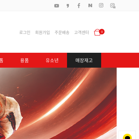
로그인
회원가입
주문배송
고객센터
0
폼
용품
유소년
매장재고