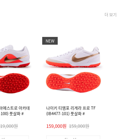
더 보기
NEW
NEW
 마에스트로 아카데
나이키 티엠포 리게라 프로 TF
나이키 티엠
4-100) 풋살화 #
(IB4477-101) 풋살화 #
미 FG/MG (I
119,000원
159,000원
159,000원
99,000원