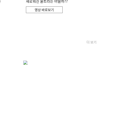
화
새로워진 울트라는 어떨까??
영상 바로보기
더 보기