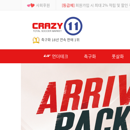
사회후원
[이벤트]
APP 주문 시 적립금 500원 추가적
-->
축구화 18년 연속 판매 1위
언더테크
축구화
풋살화