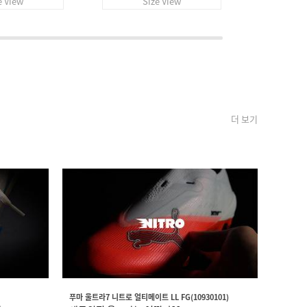
e View
Size View
S
더 보기
푸마 울트라7 니트로 얼티메이트 LL FG(10930101)