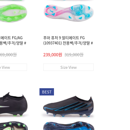
티메이트 FG/AG
푸마 퓨처 9 얼티메이트 FG
 전용쌕/주걱/양말 #
(10937401) 전용쌕/주걱/양말 #
269,000원
239,000원
319,000원
e View
Size View
BEST