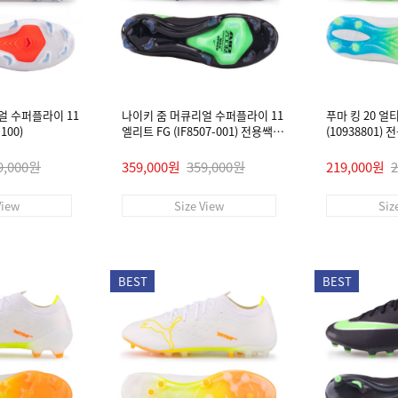
얼 수퍼플라이 11
나이키 줌 머큐리얼 수퍼플라이 11
푸마 킹 20 얼
100)
엘리트 FG (IF8507-001) 전용쌕/
(10938801)
인솔/주걱/양말 #
9,000원
359,000원
359,000원
219,000원
View
Size View
Siz
BEST
BEST