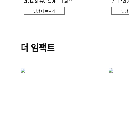
러닝화의 폼이 들어간 TF화??
슈퍼플라이 
영상 바로보기
영상
더 임팩트