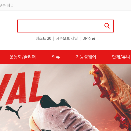
립
베스트 20
|
시즌오프 세일
|
DP 상품
운동화/슬리퍼
의류
기능성웨어
단체/유니