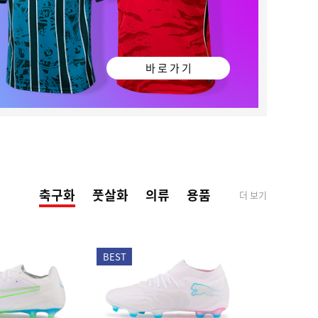
바 로 가 기
축구화
풋살화
의류
용품
더 보기
BEST