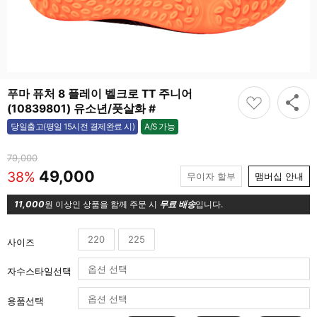
푸마 퓨처 8 플레이 벨크로 TT 주니어
(10839801) 유소년/풋살화 #
A/S 가능
당일출고(평일 15시전 결제완료 시)
가능
79,000
49,000
38%
무이자 할부
맴버십 안내
11,000
원 이상인 상품을 함께 주문 시
무료 배송
입니다.
220
225
사이즈
자수스타일선택
용품선택