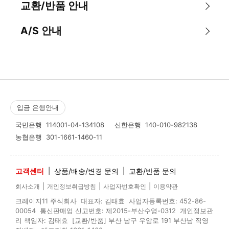
교환/반품 안내
A/S 안내
입금 은행안내
국민은행
114001-04-134108
신한은행
140-010-982138
농협은행
301-1661-1460-11
고객센터
|
상품/배송/변경 문의
|
교환/반품 문의
|
|
|
회사소개
개인정보취급방침
사업자번호확인
이용약관
크레이지11 주식회사 대표자: 김태효 사업자등록번호: 452-86-
00054 통신판매업 신고번호: 제2015-부산수영-0312 개인정보관
리 책임자: 김태효 [교환/반품] 부산 남구 우암로 191 부산남 직영