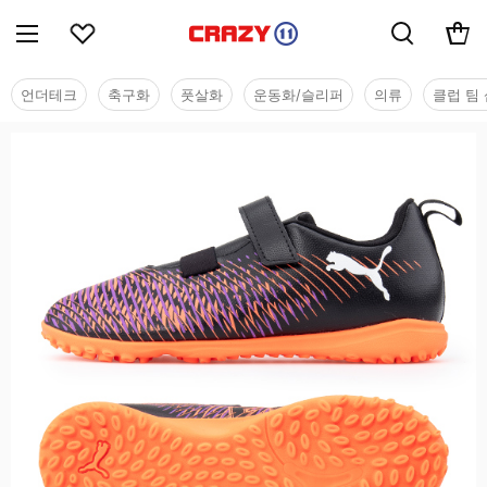
언더테크
축구화
풋살화
운동화/슬리퍼
의류
클럽 팀 
유소년