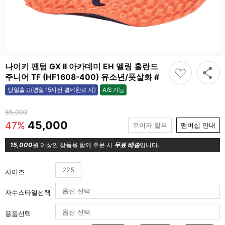
나이키 팬텀 GX II 아카데미 EH 엘링 홀란드
주니어 TF (HF1608-400) 유소년/풋살화 #
A/S 가능
당일출고(평일 15시전 결제완료 시)
가능
85,000
45,000
47%
무이자 할부
맴버십 안내
15,000
원 이상인 상품을 함께 주문 시
무료 배송
입니다.
225
사이즈
자수스타일선택
용품선택