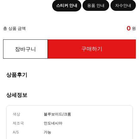
스티커 안내
용품 안내
자수안내
0
총 상품 금액
원
구매하기
장바구니
상품후기
상세정보
색상
블루보이드/크롬
제조국
인도네시아
A/S
가능