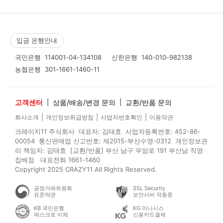
입금 은행안내
국민은행
114001-04-134108
신한은행
140-010-982138
농협은행
301-1661-1460-11
고객센터
|
상품/배송/변경 문의
|
교환/반품 문의
|
|
|
회사소개
개인정보취급방침
사업자번호확인
이용약관
크레이지11 주식회사 대표자: 김태효 사업자등록번호: 452-86-
00054 통신판매업 신고번호: 제2015-부산수영-0312 개인정보관
리 책임자: 김태효 [교환/반품] 부산 남구 우암로 191 부산남 직영
집배점 대표전화 1661-1460
Copyright 2025 CRAZY11 All Rights Reserved.
공정거래위원회
SSL Security
표준약관
보안서버 작동중
KB 국민은행
KG 이니시스
에스크로 이체
신용카드결제