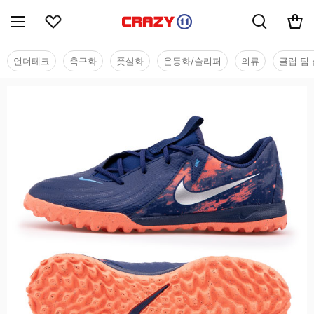
언더테크
축구화
풋살화
운동화/슬리퍼
의류
클럽 팀 
유소년