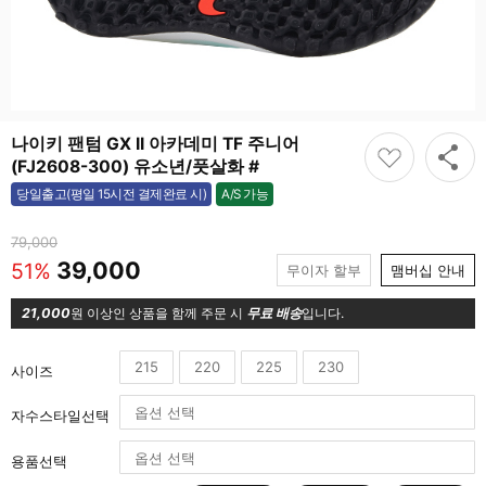
나이키 팬텀 GX II 아카데미 TF 주니어
(FJ2608-300) 유소년/풋살화 #
A/S 가능
당일출고(평일 15시전 결제완료 시)
가능
79,000
39,000
51%
무이자 할부
맴버십 안내
21,000
원 이상인 상품을 함께 주문 시
무료 배송
입니다.
215
220
225
230
사이즈
자수스타일선택
용품선택