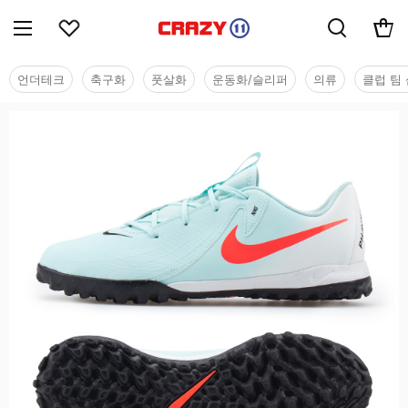
언더테크
축구화
풋살화
운동화/슬리퍼
의류
클럽 팀 
유소년