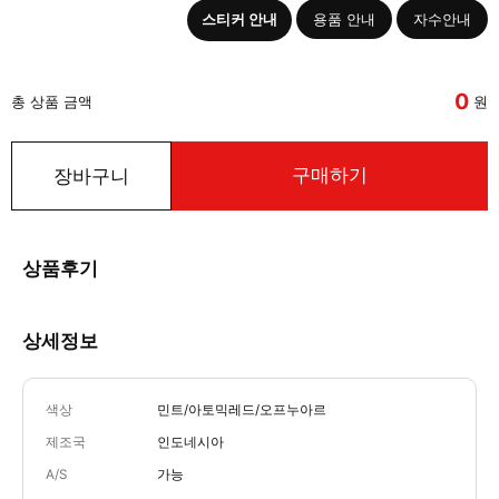
스티커 안내
용품 안내
자수안내
0
총 상품 금액
원
구매하기
장바구니
상품후기
상세정보
색상
민트/아토믹레드/오프누아르
제조국
인도네시아
A/S
가능