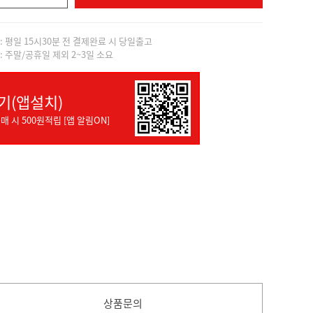
]: 평일 15시30분 전 결제완료 시 당일출고
]: 주말/공휴일 제외 2~3일 소요
기(앱설치)
매 시 500원적립 [앱 알림ON]
상품문의