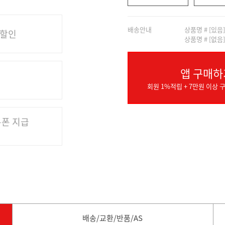
배송안내
상품명 # [있음
 할인
상품명 # [없음
앱 구매하
회원 1%적립 + 7만원 이상 구
쿠폰 지급
배송/교환/반품/AS