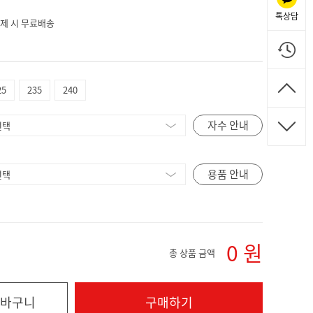
톡상담
 결제 시 무료배송
25
235
240
자수 안내
용품 안내
0
원
총 상품 금액
바구니
구매하기