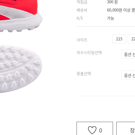
적립금
300 원
배송비
60,000원 이상
A/S
가능
215
2
사이즈
자수스타일선택
용품선택
0
장