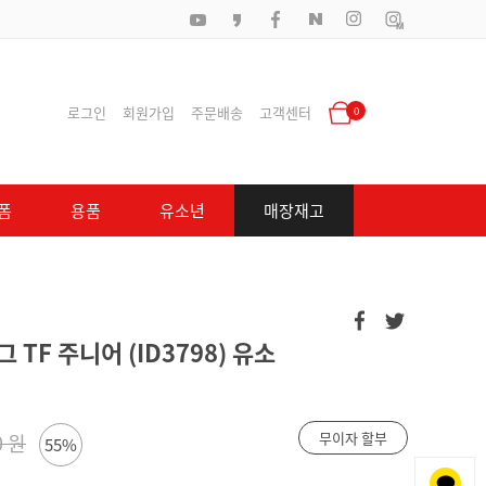
로그인
회원가입
주문배송
고객센터
0
폼
용품
유소년
매장재고
TF 주니어 (ID3798) 유소
무이자 할부
0 원
55%