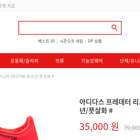
 쿠폰 지급
베스트 20
|
시즌오프 세일
|
DP 상품
운동화/슬리퍼
의류
기능성웨어
단체/유니
니어 (ID3798) 유소년/풋살화 #
아디다스 프레데터 리그 
년/풋살화 #
35,000 원
79,00