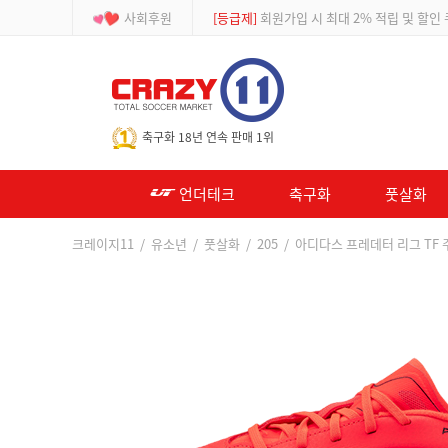
사회후원
[등급제]
회원가입 시 최대 2% 적립 및 할인
-->
축구화 18년 연속 판매 1위
언더테크
축구화
풋살화
크레이지11
/
유소년
/
풋살화
/
205
/ 아디다스 프레데터 리그 TF 주