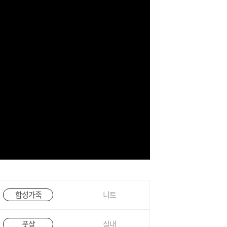
합성가죽
니트
풋살
실내