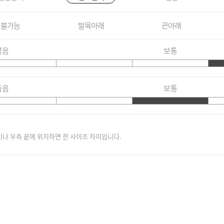
불가능
발목아래
끈아래
짧음
보통
좁음
보통
이나 우측 끝에 위치하면 한 사이즈 차이입니다.