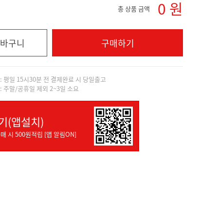
0
원
총 상품 금액
바구니
구매하기
]: 평일 15시30분 전 결제완료 시 당일출고
]: 주말/공휴일 제외 2~3일 소요
기(앱설치)
매 시 500원적립 [앱 알림ON]