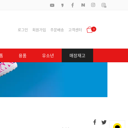
로그인
회원가입
주문배송
고객센터
0
폼
용품
유소년
매장재고