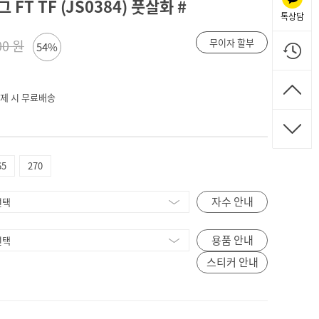
T TF (JS0384) 풋살화 #
톡상담
무이자 할부
00 원
54%
 결제 시 무료배송
65
270
자수 안내
용품 안내
스티커 안내