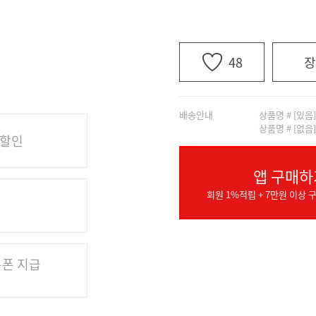
48
장
배송안내
상품명 # [있음
상품명 # [없음
 할인
앱 구매하
회원 1%적립 + 7만원 이상 구
쿠폰 지급