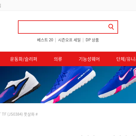
 쿠폰 지급
베스트 20
|
시즌오프 세일
|
DP 상품
운동화/슬리퍼
의류
기능성웨어
단체/유니
F (JS0384) 풋살화 #