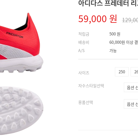
아디다스 프레데터 리그 F
59,000 원
129,0
적립금
500 원
배송비
60,000원 이상
A/S
가능
250
2
사이즈
자수스타일선택
용품선택