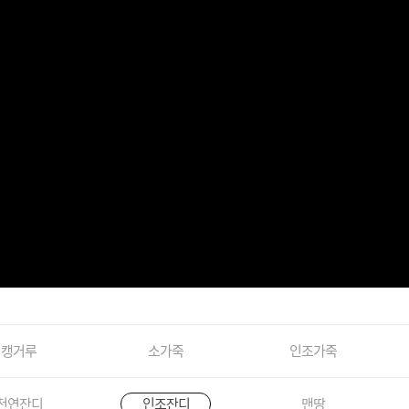
캥거루
소가죽
인조가죽
천연잔디
인조잔디
맨땅