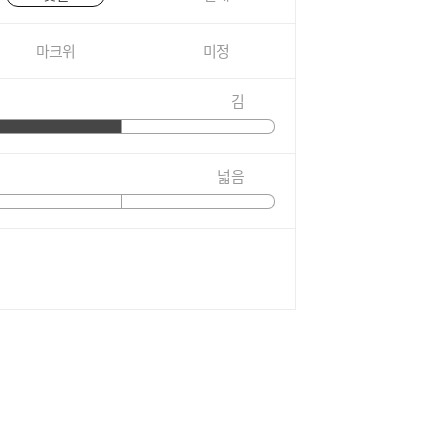
마크위
미정
김
넓음