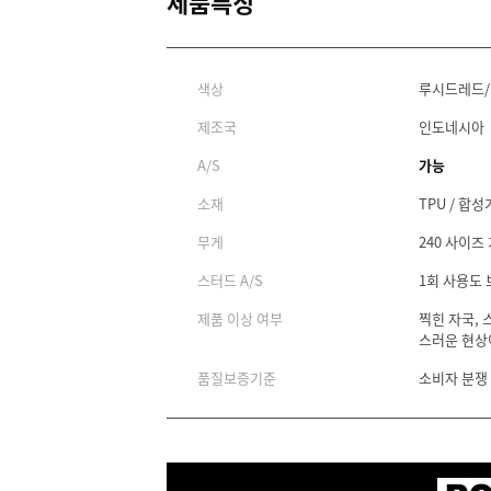
제품특징
색상
루시드레드/
제조국
인도네시아
A/S
가능
소재
TPU / 합
무게
240 사이즈 
스터드 A/S
1회 사용도
제품 이상 여부
찍힌 자국, 
스러운 현상
품질보증기준
소비자 분쟁