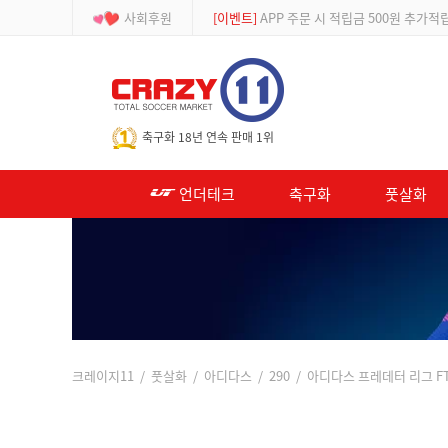
사회후원
[등급제]
회원가입 시 최대 2% 적립 및 할인
-->
축구화 18년 연속 판매 1위
언더테크
축구화
풋살화
크레이지11
/
풋살화
/
아디다스
/
290
/ 아디다스 프레데터 리그 FT T