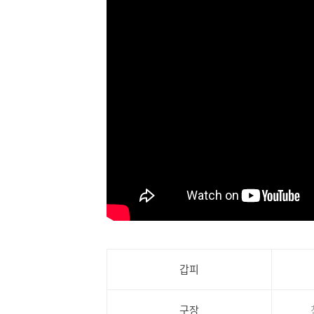
갑피
구장