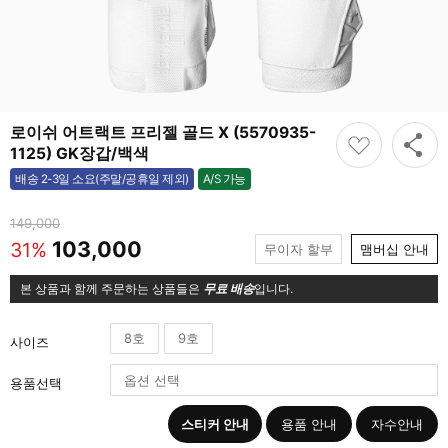
로이쉬 어트랙트 프리젤 골드 X (5570935-
1125) GK장갑/백색
A/S 가능
배송 2-3일 소요(주말/공휴일 제외)
가능
149,000
103,000
31%
무이자 할부
맴버십 안내
본 상품과 함께 주문하는 상품들은
무료 배송
입니다.
8호
9호
사이즈
용품선택
스티커 안내
용품 안내
자수안내