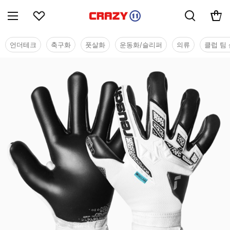
언더테크
축구화
풋살화
운동화/슬리퍼
의류
클럽 팀 
용품