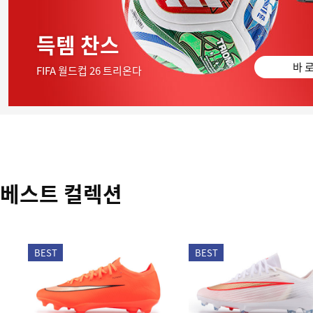
득템 찬스
바 로
FIFA 월드컵 26 트리온다
베스트 컬렉션
BEST
BEST