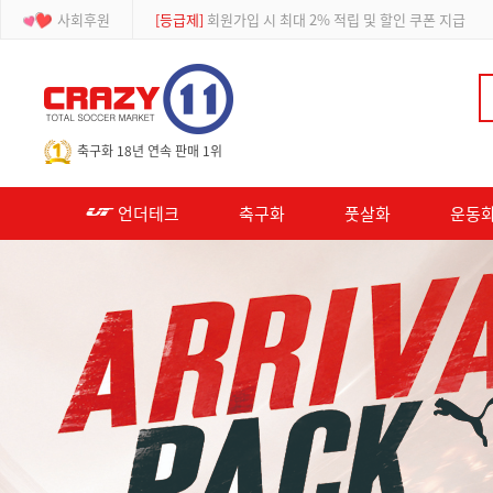
사회후원
[이벤트]
APP 주문 시 적립금 500원 추가적립
-->
축구화 18년 연속 판매 1위
언더테크
축구화
풋살화
운동화