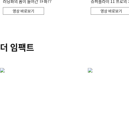
러닝화의 폼이 들어간 TF화??
슈퍼플라이 11 프로의 
영상 바로보기
영상 바로보기
더 임팩트