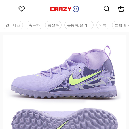
언더테크
축구화
풋살화
운동화/슬리퍼
의류
클럽 팀 
유소년