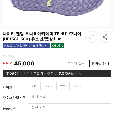
나이키 팬텀 루나 II 아카데미 TF NU1 주니어
(HF1581-500) 유소년/풋살화 #
A/S 가능
당일출고(평일 15시전 결제완료 시)
가능
99,000
45,000
55%
무이자 할부
맴버십 안내
15,000
원 이상인 상품을 함께 주문 시
무료 배송
입니다.
215
220
225
240
사이즈
자수스타일선택
용품선택