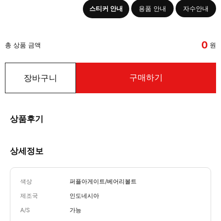
스티커 안내
용품 안내
자수안내
0
총 상품 금액
원
구매하기
장바구니
상품후기
상세정보
색상
퍼플아게이트/베어리볼트
제조국
인도네시아
A/S
가능