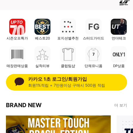
UP TO
F
G
UT
시즌오프특가
베스트20
포지션별추천
스터드가이드
언더테크
ONLY 1
매장판매상품
실착리뷰
클럽팀샵
단체유니폼
DP상품
카카오 1초 로그인/회원가입
회원1%적립 + 7만원이상 구매시 500원 적립
BRAND NEW
더 보기