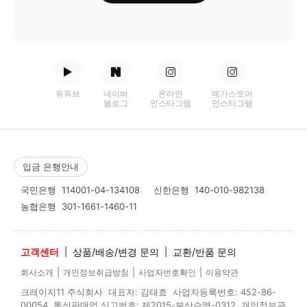
유튜브
네이버
온라인
메가스토어
블로그
인스타그램
인스타그램
입금 은행안내
국민은행
114001-04-134108
신한은행
140-010-982138
농협은행
301-1661-1460-11
고객센터
|
상품/배송/변경 문의
|
교환/반품 문의
|
|
|
회사소개
개인정보취급방침
사업자번호확인
이용약관
크레이지11 주식회사 대표자: 김태효 사업자등록번호: 452-86-
00054 통신판매업 신고번호: 제2015-부산수영-0312 개인정보관