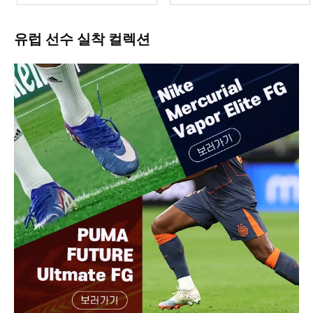
유럽 선수 실착 컬렉션