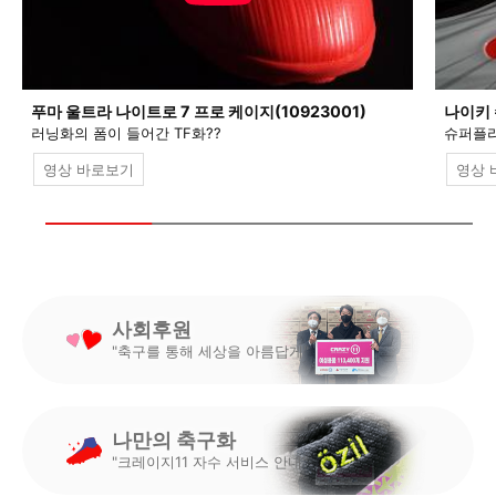
푸마 울트라 나이트로 7 프로 케이지(10923001)
나이키 
러닝화의 폼이 들어간 TF화??
슈퍼플라
영상 바로보기
영상 
사회후원
"축구를 통해 세상을 아름답게"
나만의 축구화
"크레이지11 자수 서비스 안내"