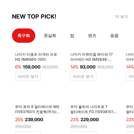
NEW TOP PICK!
더 보기
축구화
풋살화
탑
팬츠
용품
나이키 티엠포 리게라 프로
나이키 머큐리얼 베이퍼 17
나이
HG (IM6960-100)
아카데미 HG (IM5848-
아카데
600)
6%
159,000
169,000
14%
93,000
109,000
14%
사이즈 보기
사이즈 보기
사
푸마 퓨처 9 얼티메이트 MG
푸마 울트라 나이트로 7
푸마
(10937601) 전용쌕/주걱/
얼티메이트 FG (10938101)
얼티메
양말 #
전용쌕/주걱/양말 #
전용
25%
239,000
23%
229,000
23
319,000
299,000
299