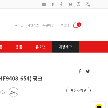
로그인
회원가입
주문배송
고객센터
0
폼
용품
유소년
매장재고
F9408-654) 핑크
무이자 할부
0 원
26%