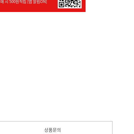
매 시 500원적립 [앱 알림ON]
상품문의