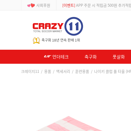
사회후원
[등급제]
회원가입 시 최대 2% 적립 및 할인
-->
축구화 18년 연속 판매 1위
언더테크
축구화
풋살화
크레이지11
/
용품
/
액세서리
/
훈련용품
/ 나이키 클럽 풀 타올 (HF9