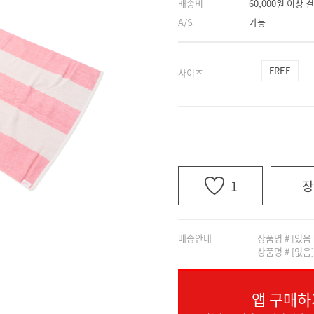
배송비
60,000원 이상
A/S
가능
FREE
사이즈
1
장
배송안내
상품명 # [있음
상품명 # [없음
앱 구매하