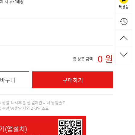
 결제 시 무료배송
톡상담
0
원
총 상품 금액
바구니
구매하기
]: 평일 15시30분 전 결제완료 시 당일출고
]: 주말/공휴일 제외 2~3일 소요
기(앱설치)