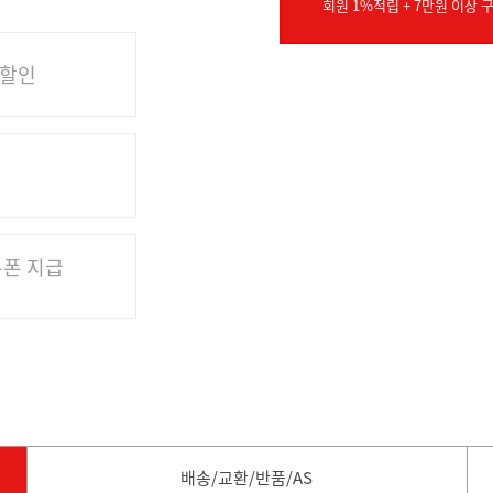
회원 1%적립 + 7만원 이상 구
 할인
쿠폰 지급
배송/교환/반품/AS