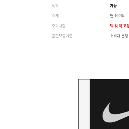
A/S
가능
소재
면 100%
주의사항
택 및 택 고
품질보증기준
소비자 분쟁