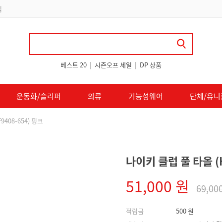
 쿠폰 지급
베스트 20
|
시즌오프 세일
|
DP 상품
운동화/슬리퍼
의류
기능성웨어
단체/유니
408-654) 핑크
나이키 클럽 풀 타올 (H
51,000 원
69,00
적립금
500 원