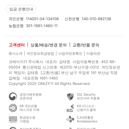
입금 은행안내
국민은행
114001-04-134108
신한은행
140-010-982138
농협은행
301-1661-1460-11
고객센터
|
상품/배송/변경 문의
|
교환/반품 문의
|
|
|
회사소개
개인정보취급방침
사업자번호확인
이용약관
크레이지11 주식회사 대표자: 김태효 사업자등록번호: 452-86-
00054 통신판매업 신고번호: 제2015-부산수영-0312 개인정보관
리 책임자: 김태효 [교환/반품] 부산 남구 우암로 191 부산남 직영
집배점 대표전화 1661-1460
Copyright 2025 CRAZY11 All Rights Reserved.
공정거래위원회
SSL Security
표준약관
보안서버 작동중
KB 국민은행
KG 이니시스
에스크로 이체
신용카드결제
현금영수증
CJ대한통운
가맹점
Koreaexpress