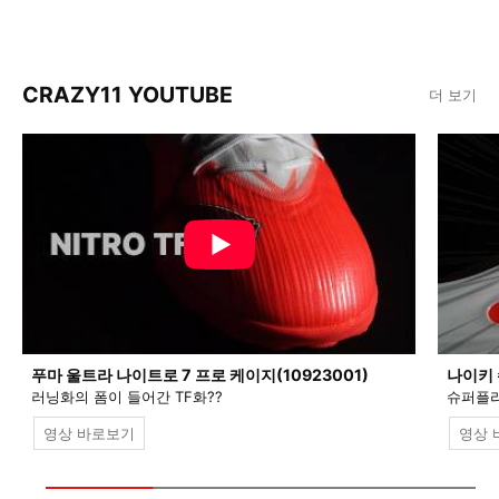
CRAZY11 YOUTUBE
더 보기
푸마 울트라 나이트로 7 프로 케이지(10923001)
나이키 
러닝화의 폼이 들어간 TF화??
슈퍼플라
영상 바로보기
영상 