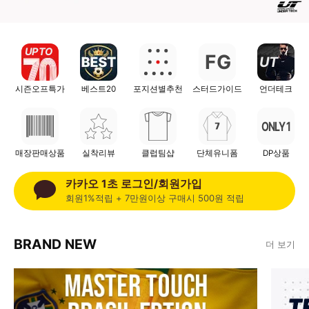
UP TO
F
G
UT
시즌오프특가
베스트20
포지션별추천
스터드가이드
언더테크
ONLY 1
매장판매상품
실착리뷰
클럽팀샵
단체유니폼
DP상품
카카오 1초 로그인/회원가입
회원1%적립 + 7만원이상 구매시 500원 적립
BRAND NEW
더 보기