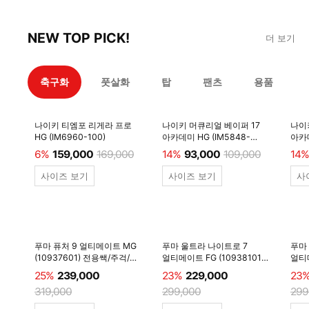
NEW TOP PICK!
더 보기
축구화
풋살화
탑
팬츠
용품
나이키 티엠포 리게라 프로
나이키 머큐리얼 베이퍼 17
나이
HG (IM6960-100)
아카데미 HG (IM5848-
아카데
600)
6%
159,000
169,000
14%
93,000
109,000
14%
사이즈 보기
사이즈 보기
사
푸마 퓨처 9 얼티메이트 MG
푸마 울트라 나이트로 7
푸마
(10937601) 전용쌕/주걱/
얼티메이트 FG (10938101)
얼티메
양말 #
전용쌕/주걱/양말 #
전용
25%
239,000
23%
229,000
23
319,000
299,000
299