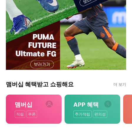
맴버십 혜택받고 쇼핑해요
더 보기
맴버십
APP 혜택
적립
쿠폰
추가적립
편의성