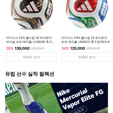
아디다스 FIFA 월드컵 26 트리온다
아디다스 FIFA 월드컵 26 트리온다
파이널 프로 매치볼 (JY8928) 축구공/
프로 매치볼 (JD8021) 축구공/백색 #
백색 #
26%
139,000
189,000
34%
125,000
189,000
자세히 보기
자세히 보기
유럽 선수 실착 컬렉션