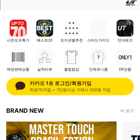
UP TO
F
G
UT
시즌오프특가
베스트20
포지션별추천
스터드가이드
언더테크
ONLY 1
매장판매상품
실착리뷰
클럽팀샵
단체유니폼
DP상품
카카오 1초 로그인/회원가입
회원1%적립 + 7만원이상 구매시 500원 적립
BRAND NEW
더 보기