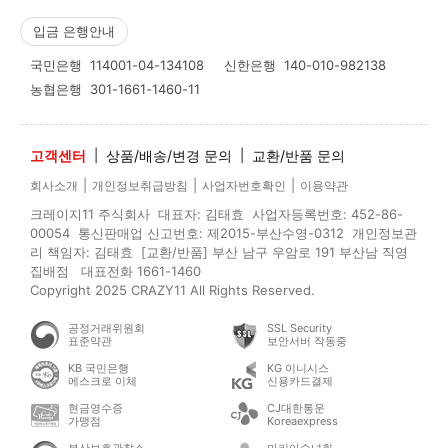
입금 은행안내
국민은행
114001-04-134108
신한은행
140-010-982138
농협은행
301-1661-1460-11
고객센터
|
상품/배송/변경 문의
|
교환/반품 문의
|
|
|
회사소개
개인정보취급방침
사업자번호확인
이용약관
크레이지11 주식회사 대표자: 김태효 사업자등록번호: 452-86-
00054 통신판매업 신고번호: 제2015-부산수영-0312 개인정보관
리 책임자: 김태효 [교환/반품] 부산 남구 우암로 191 부산남 직영
집배점 대표전화 1661-1460
Copyright 2025 CRAZY11 All Rights Reserved.
공정거래위원회
SSL Security
표준약관
보안서버 작동중
KB 국민은행
KG 이니시스
에스크로 이체
신용카드결제
현금영수증
CJ대한통운
가맹점
Koreaexpress