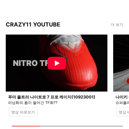
CRAZY11 YOUTUBE
더 보기
푸마 울트라 나이트로 7 프로 케이지(10923001)
나이키 
러닝화의 폼이 들어간 TF화??
슈퍼플라
영상 바로보기
영상 