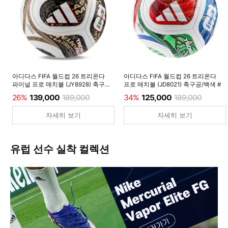
아디다스 FIFA 월드컵 26 트리온다
아디다스 FIFA 월드컵 26 트리온다
파이널 프로 매치볼 (JY8928) 축구공/
프로 매치볼 (JD8021) 축구공/백색 #
백색 #
26%
139,000
189,000
34%
125,000
189,000
자세히 보기
자세히 보기
유럽 선수 실착 컬렉션