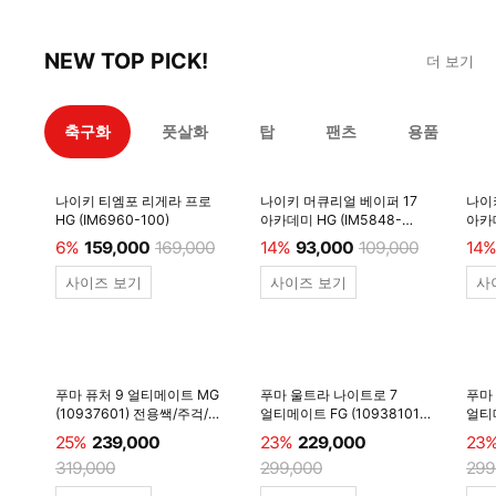
NEW TOP PICK!
더 보기
축구화
풋살화
탑
팬츠
용품
나이키 티엠포 리게라 프로
나이키 머큐리얼 베이퍼 17
나이
HG (IM6960-100)
아카데미 HG (IM5848-
아카데
600)
6%
159,000
169,000
14%
93,000
109,000
14%
사이즈 보기
사이즈 보기
사
푸마 퓨처 9 얼티메이트 MG
푸마 울트라 나이트로 7
푸마
(10937601) 전용쌕/주걱/
얼티메이트 FG (10938101)
얼티메
양말 #
전용쌕/주걱/양말 #
전용
25%
239,000
23%
229,000
23
319,000
299,000
299