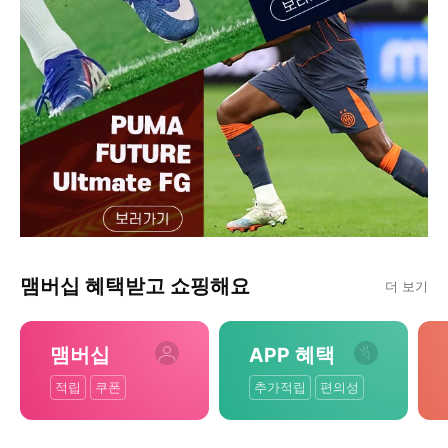
맴버십 혜택받고 쇼핑해요
더 보기
맴버십
APP 혜택
적립
쿠폰
추가적립
편의성