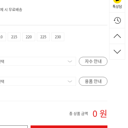
톡상담
 결제 시 무료배송
10
215
220
225
230
자수 안내
용품 안내
0
원
총 상품 금액