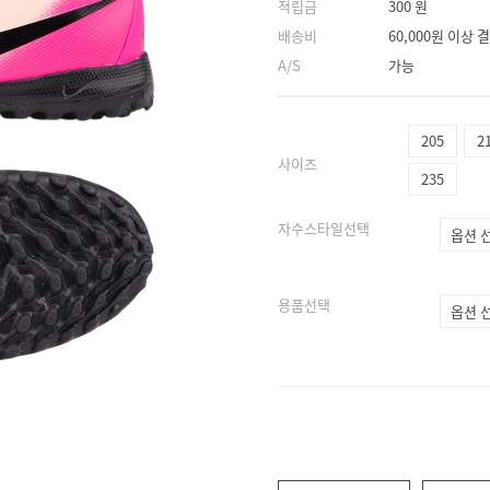
적립금
300 원
배송비
60,000원 이상
A/S
가능
205
2
사이즈
235
자수스타일선택
용품선택