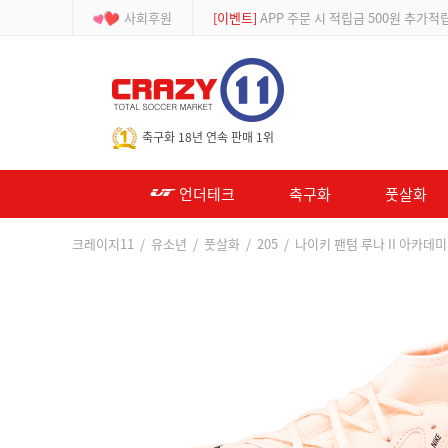
사회후원
[등급제]
회원가입 시 최대 2% 적립 및 할인
-->
축구화 18년 연속 판매 1위
언더테크
축구화
풋살화
크레이지11
/
유소년
/
풋살화
/
205
/ 나이키 팬텀 루나 II 아카데미 T