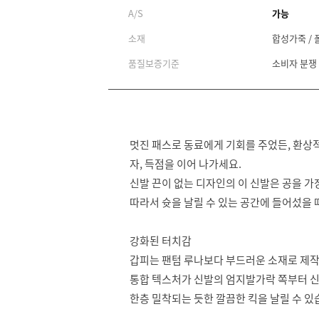
A/S
가능
소재
합성가죽 / 
품질보증기준
소비자 분쟁
멋진 패스로 동료에게 기회를 주었든, 환상
자, 득점을 이어 나가세요.
신발 끈이 없는 디자인의 이 신발은 공을 가
따라서 슛을 날릴 수 있는 공간에 들어섰을 
강화된 터치감
갑피는 팬텀 루나보다 부드러운 소재로 제
통합 텍스처가 신발의 엄지발가락 쪽부터 
한층 밀착되는 듯한 깔끔한 킥을 날릴 수 있