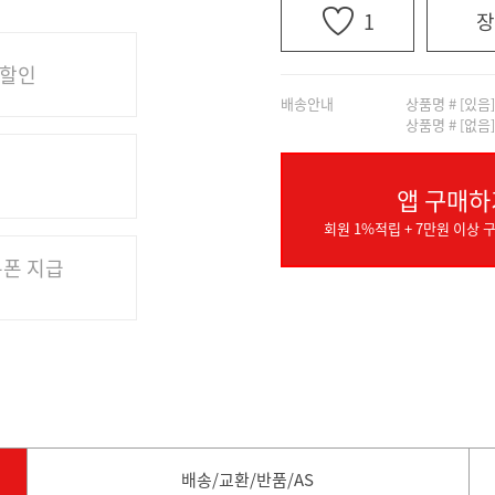
1
장
 할인
배송안내
상품명 # [있음
상품명 # [없음
앱 구매하
회원 1%적립 + 7만원 이상 구
쿠폰 지급
배송/교환/반품/AS