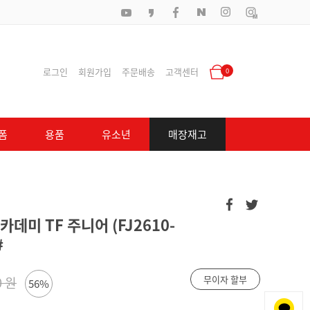
로그인
회원가입
주문배송
고객센터
0
폼
용품
유소년
매장재고
카데미 TF 주니어 (FJ2610-
#
무이자 할부
0 원
56%