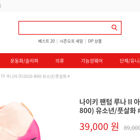
 쿠폰 지급
베스트 20
|
시즌오프 세일
|
DP 상품
운동화/슬리퍼
의류
기능성웨어
단체/유니
F 주니어 (FJ2610-800) 유소년/풋살화 #
나이키 팬텀 루나 II 아
800) 유소년/풋살화 
39,000 원
89,00